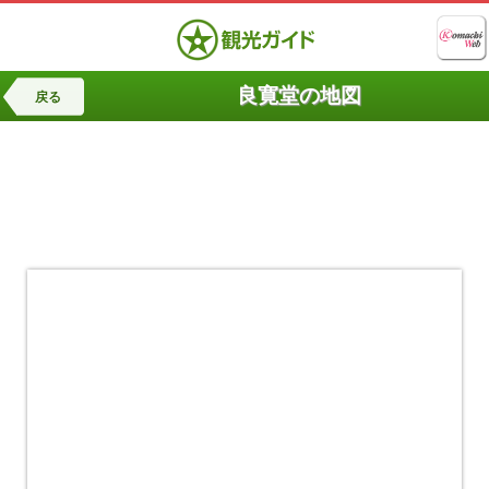
良寛堂の地図
戻る