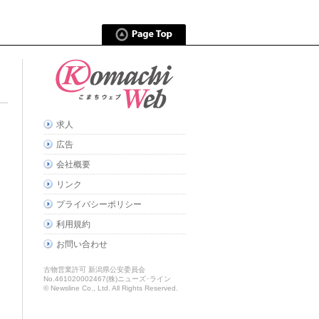
求人
広告
会社概要
リンク
プライバシーポリシー
利用規約
お問い合わせ
古物営業許可 新潟県公安委員会
No.461020002467(株)ニューズ･ライン
© Newsline Co., Ltd. All Rights Reserved.