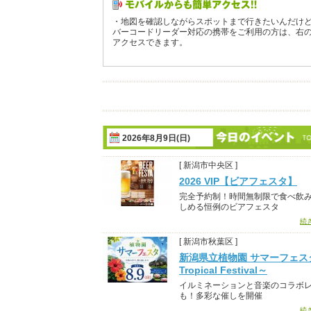
・地図を確認しながらスポットまで行きたいんだけ
バーコードリーダー対応の携帯をご利用の方は、右
アクセスできます。
2026年8月9日(日)
[ 新潟市中央区 ]
2026 VIP【ビアフェスタ】
完全予約制！時間無制限で食べ飲
しめる恒例のビアフェスタ
続
[ 新潟市秋葉区 ]
新潟県立植物園 サマーフェス
Tropical Festival～
イルミネーションと音楽のコラボ
も！多彩な催しを開催
続