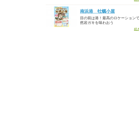
南浜港 牡蠣小屋
目の前は港！最高のロケーション
然岩ガキを味わおう
続