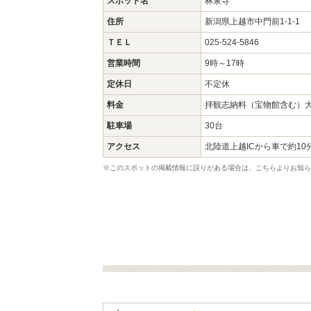
スポット名
林泉寺
住所
新潟県上越市中門前1-1-1
ＴＥＬ
025-524-5846
営業時間
9時～17時
定休日
不定休
料金
拝観志納料（宝物館含む）大人
駐車場
30台
アクセス
北陸道上越ICから車で約10
※このスポットの掲載情報に誤りがある場合は、こちらよりお知ら