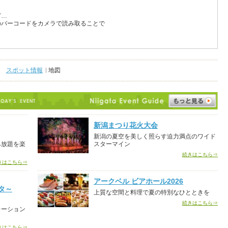
ど…
のバーコードをカメラで読み取ることで
スポット情報
地図
新潟まつり花火大会
新潟の夏空を美しく照らす迫力満点のワイド
み放題を楽
スターマイン
続きはこちら⇒
きはこちら⇒
アークベル ビアホール2026
タ～
上質な空間と料理で夏の特別なひとときを
続きはこちら⇒
レーション
きはこちら⇒