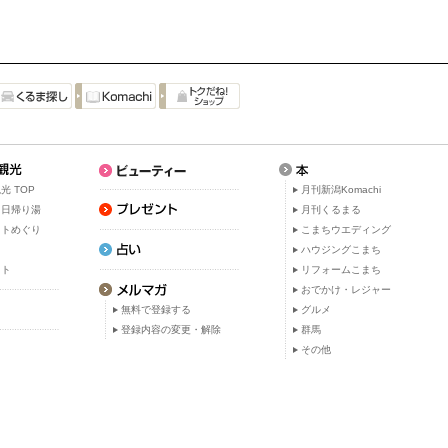
光 TOP
月刊新潟Komachi
・日帰り湯
月刊くるまる
ットめぐり
こまちウエディング
ト
ハウジングこまち
ット
リフォームこまち
おでかけ・レジャー
無料で登録する
グルメ
登録内容の変更・解除
群馬
その他