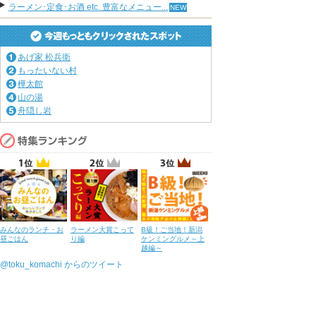
ラーメン･定食･お酒 etc. 豊富なメニュー...
あげ家 松兵衛
もったいない村
樺太館
山の湯
舟隠し岩
みんなのランチ・お
ラーメン大賞こって
B級！ご当地！新潟
昼ごはん
り編
ケンミングルメ～上
越編～
@toku_komachi からのツイート