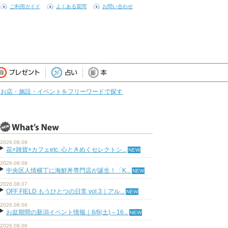
ご利用ガイド
よくある質問
お問い合わせ
お店・施設・イベントをフリーワードで探す
2026.08.09
花×雑貨×カフェetc. 心ときめくセレクトシ...
2026.08.08
中央区人情横丁に海鮮丼専門店が誕生！「K...
2026.08.07
OFF FIELD もうひとつの日常 vol.3｜アル...
2026.08.06
お盆期間の新潟イベント情報｜8/8(土)～16...
2026.08.06