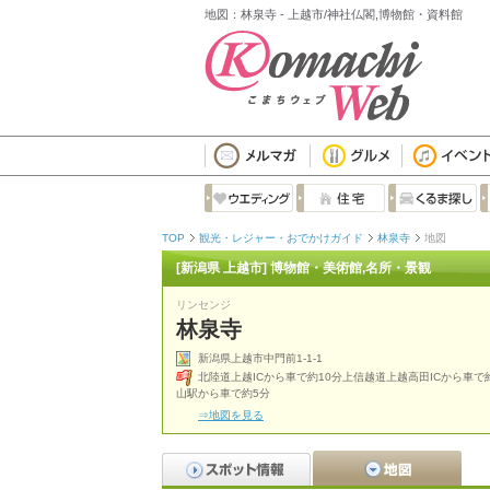
地図：林泉寺 - 上越市/神社仏閣,博物館・資料館
TOP
観光・レジャー・おでかけガイド
林泉寺
地図
[新潟県 上越市] 博物館・美術館,名所・景観
リンセンジ
林泉寺
新潟県上越市中門前1-1-1
北陸道上越ICから車で約10分上信越道上越高田ICから車で約
山駅から車で約5分
⇒地図を見る