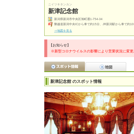
ニイツキネンカン
新津記念館
新潟県新潟市中央区旭町通1-754-34
磐越道新潟中央ICから車で約15分、JR新潟駅から車で約1
⇒地図を見る
【お知らせ】
※新型コロナウイルスの影響により営業状況に変更
新津記念館 のスポット情報