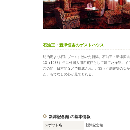
石油王・新津恒吉のゲストハウス
明治期より石油ブームに沸いた新潟。石油王・新津恒吉
13（1938）年に外国人用迎賓館として建てた洋館。
スの間、日本間などで構成され、バロック調建築のなか
た、もてなしの心が見てとれる。
新津記念館 の基本情報
スポット名
新津記念館