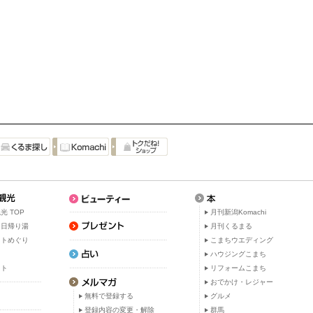
光 TOP
月刊新潟Komachi
・日帰り湯
月刊くるまる
ットめぐり
こまちウエディング
ト
ハウジングこまち
ット
リフォームこまち
おでかけ・レジャー
無料で登録する
グルメ
登録内容の変更・解除
群馬