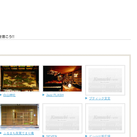
白山神社
Jazz FLASH
ブティック文文
ふるまち良寛てまり庵
SEVEN
どっぺり坂広場