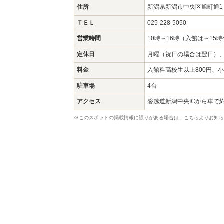
住所
新潟県新潟市中央区旭町通1-
ＴＥＬ
025-228-5050
営業時間
10時～16時（入館は～15時
定休日
月曜（祝日の場合は翌日）、
料金
入館料高校生以上800円、小
駐車場
4台
アクセス
磐越道新潟中央ICから車で約
※このスポットの掲載情報に誤りがある場合は、こちらよりお知ら