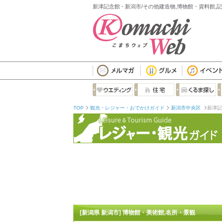
新津記念館 - 新潟市/その他建造物,博物館・資料館,
TOP
観光・レジャー・おでかけガイド
新潟市中央区
新津記
[新潟県 新潟市] 博物館・美術館,名所・景観