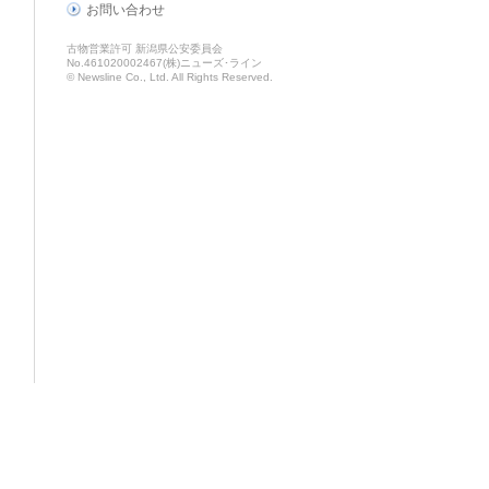
お問い合わせ
古物営業許可 新潟県公安委員会
No.461020002467(株)ニューズ･ライン
© Newsline Co., Ltd. All Rights Reserved.