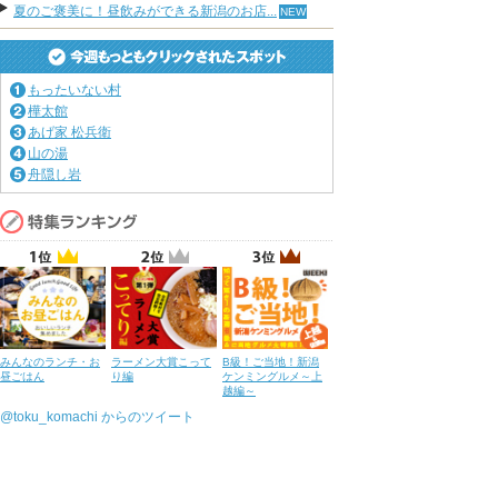
夏のご褒美に！昼飲みができる新潟のお店...
もったいない村
樺太館
あげ家 松兵衛
山の湯
舟隠し岩
みんなのランチ・お
ラーメン大賞こって
B級！ご当地！新潟
昼ごはん
り編
ケンミングルメ～上
越編～
@toku_komachi からのツイート