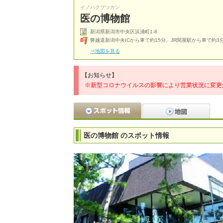
イノハクブツカン
医の博物館
新潟県新潟市中央区浜浦町1-8
磐越道新潟中央ICから車で約15分、JR関屋駅から車で約3
⇒地図を見る
【お知らせ】
※新型コロナウイルスの影響により営業状況に変更
医の博物館 のスポット情報