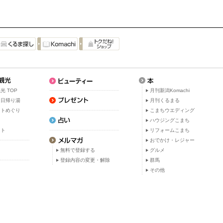
光 TOP
月刊新潟Komachi
・日帰り湯
月刊くるまる
ットめぐり
こまちウエディング
ト
ハウジングこまち
ット
リフォームこまち
おでかけ・レジャー
無料で登録する
グルメ
登録内容の変更・解除
群馬
その他