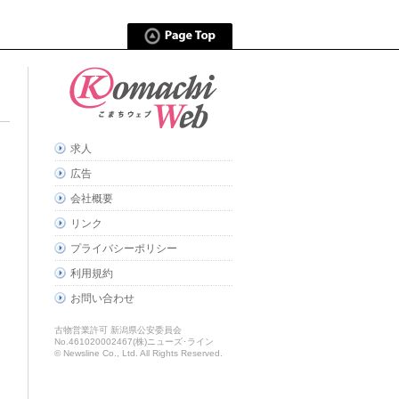
求人
広告
会社概要
リンク
プライバシーポリシー
利用規約
お問い合わせ
古物営業許可 新潟県公安委員会
No.461020002467(株)ニューズ･ライン
© Newsline Co., Ltd. All Rights Reserved.