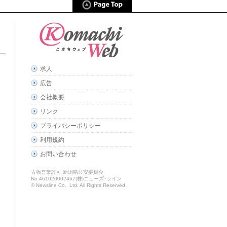
求人
広告
会社概要
リンク
プライバシーポリシー
利用規約
お問い合わせ
古物営業許可 新潟県公安委員会
No.461020002467(株)ニューズ･ライン
© Newsline Co., Ltd. All Rights Reserved.