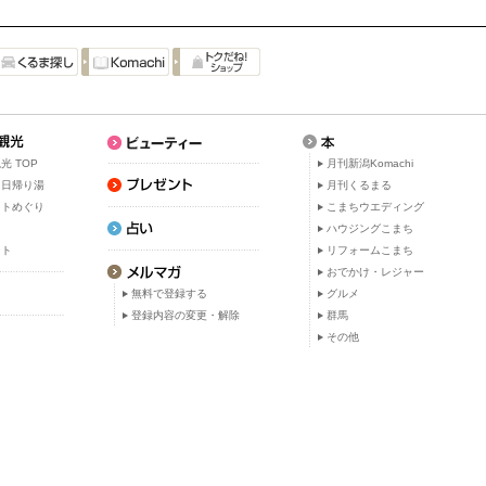
光 TOP
月刊新潟Komachi
・日帰り湯
月刊くるまる
ットめぐり
こまちウエディング
ト
ハウジングこまち
ット
リフォームこまち
おでかけ・レジャー
無料で登録する
グルメ
登録内容の変更・解除
群馬
その他