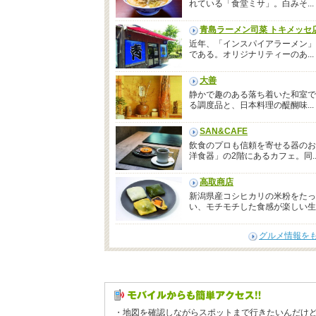
れている「食堂ミサ」。白みそ...
青島ラーメン司菜 トキメッセ
近年、「インスパイアラーメン」
である。オリジナリティーのあ...
大善
静かで趣のある落ち着いた和室で
る調度品と、日本料理の醍醐味...
SAN&CAFE
飲食のプロも信頼を寄せる器のお
洋食器」の2階にあるカフェ。同..
高取商店
新潟県産コシヒカリの米粉をたっ
い、モチモチした食感が楽しい生..
グルメ情報を
・地図を確認しながらスポットまで行きたいんだけ