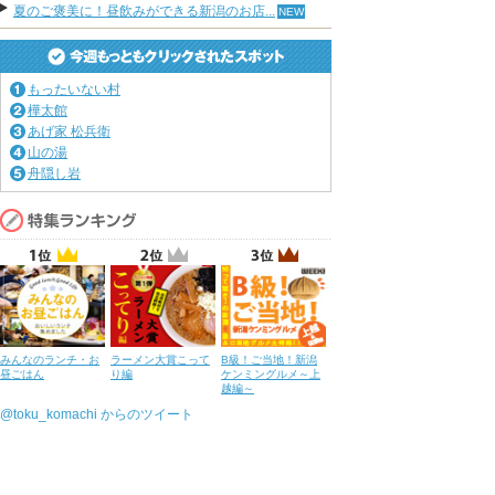
夏のご褒美に！昼飲みができる新潟のお店...
もったいない村
樺太館
あげ家 松兵衛
山の湯
舟隠し岩
みんなのランチ・お
ラーメン大賞こって
B級！ご当地！新潟
昼ごはん
り編
ケンミングルメ～上
越編～
@toku_komachi からのツイート