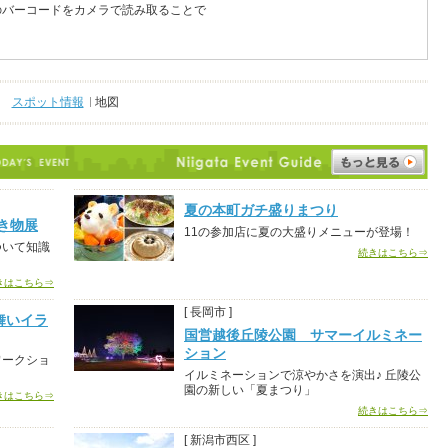
のバーコードをカメラで読み取ることで
スポット情報
地図
夏の本町ガチ盛りまつり
き物展
11の参加店に夏の大盛りメニューが登場！
ついて知識
続きはこちら⇒
きはこちら⇒
[ 長岡市 ]
舞いイラ
国営越後丘陵公園 サマーイルミネー
ション
ワークショ
イルミネーションで涼やかさを演出♪ 丘陵公
園の新しい「夏まつり」
きはこちら⇒
続きはこちら⇒
[ 新潟市西区 ]