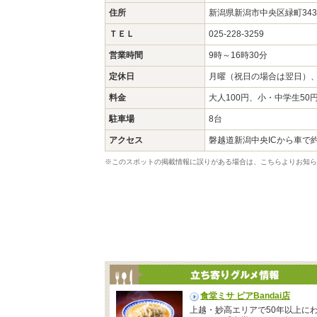
住所
新潟県新潟市中央区緑町343
ＴＥＬ
025-228-3259
営業時間
9時～16時30分
定休日
月曜（祝日の場合は翌日）
料金
大人100円、小・中学生50
駐車場
8台
アクセス
磐越道新潟中央ICから車で約
※このスポットの掲載情報に誤りがある場合は、こちらよりお知ら
食堂ミサ ピアBandai店
上越・妙高エリアで50年以上に