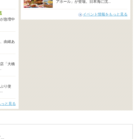
アホール」が登場。日本海に沈...
店
イベント情報をもっと見る
が急増中
、由緒あ
店「大橋
.
ぷり使
.
もっと見る
ど…