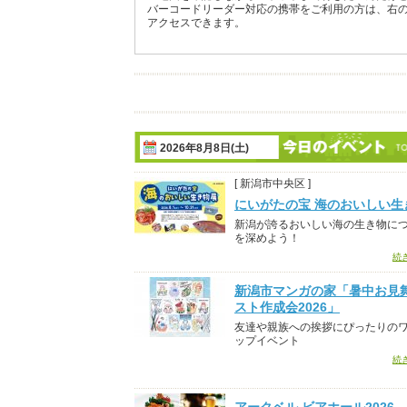
バーコードリーダー対応の携帯をご利用の方は、右
アクセスできます。
2026年8月8日(土)
[ 新潟市中央区 ]
にいがたの宝 海のおいしい生
新潟が誇るおいしい海の生き物に
を深めよう！
続
新潟市マンガの家「暑中お見
スト作成会2026」
友達や親族への挨拶にぴったりの
ップイベント
続