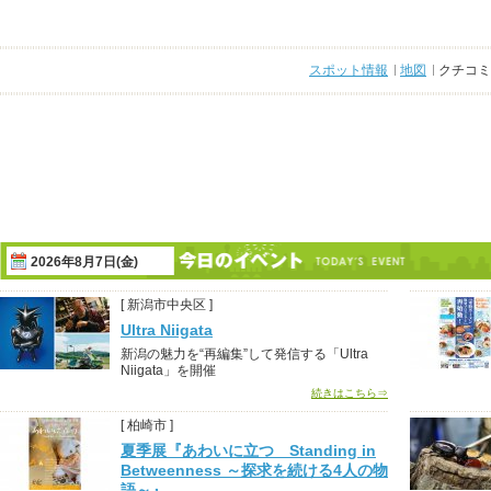
スポット情報
地図
クチコミ
2026年8月7日(金)
[ 新潟市中央区 ]
Ultra Niigata
新潟の魅力を“再編集”して発信する「Ultra
Niigata」を開催
続きはこちら⇒
[ 柏崎市 ]
夏季展『あわいに立つ Standing in
Betweenness ～探求を続ける4人の物
語～』