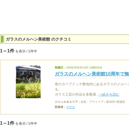
ガラスのメルヘン美術館 のクチコミ
1～1件
を表示 / 1件中
投稿日：
2008月09月14日 18時26分
ガラスのメルヘン美術館10周年で無料
巻のカーブドッチ敷地内にあるガラスのメルヘ
る。
ガラス工芸の作品を多数展...
⇒続きを読む
ジャンル＆エリア：
自然・アウトドア / 新潟市>西蒲区
投稿者：
マサカ
1～1件
を表示 / 1件中