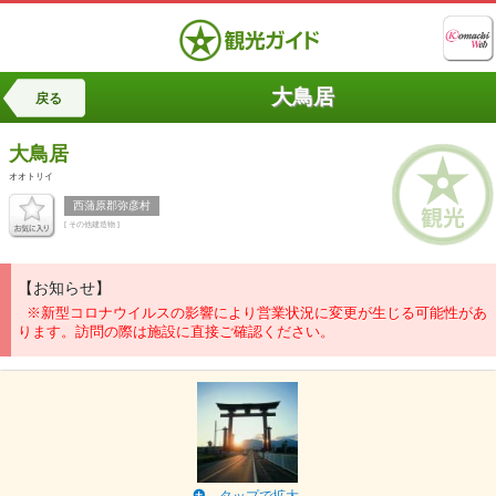
大鳥居
戻る
大鳥居
オオトリイ
西蒲原郡弥彦村
[ その他建造物 ]
【お知らせ】
※新型コロナウイルスの影響により営業状況に変更が生じる可能性があ
ります。訪問の際は施設に直接ご確認ください。
タップで拡大