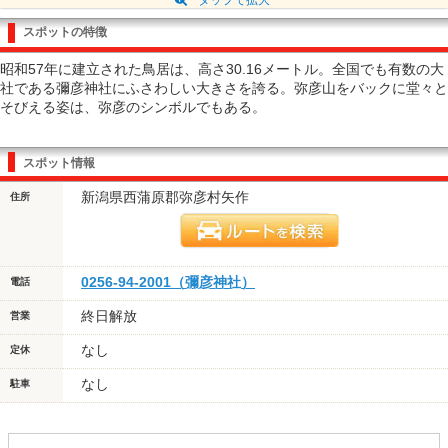
スポットの特徴
昭和57年に建立された鳥居は、高さ30.16メートル。全国でも有数の大
社である彌彦神社にふさわしい大きさを誇る。弥彦山をバックに堂々と
そびえる姿は、弥彦のシンボルでもある。
スポット情報
新潟県西蒲原郡弥彦村矢作
住所
0256-94-2001（彌彦神社）
電話
終日解放
営業
なし
定休
なし
駐車