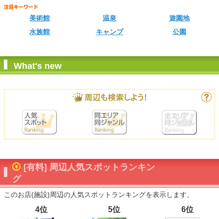
美術館
温泉
遊園地
水族館
キャンプ
公園
What's new
[有料] 周辺人気スポットランキン
グ
このお店(施設)周辺の人気スポットランキングを表示します。
4位
5位
6位