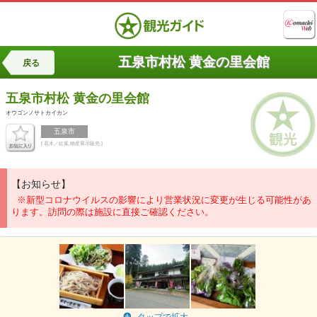
五泉市村松 黄金の里会館
戻る
五泉市村松
黄金の里会館
オウゴンノサトカイカン
五泉市
[ 花木／紅葉,物産展示販売 ]
【お知らせ】
※新型コロナウイルスの影響により営業状況に変更が生じる可能性があ
ります。訪問の際は施設に直接ご確認ください。
タップで拡大