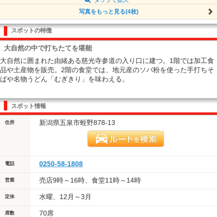
写真をもっと見る(4枚)
スポットの特徴
大自然の中で打ちたてを堪能
大自然に囲まれた由緒ある慈光寺参道の入り口に建つ。1階では加工食
品や土産物を販売。2階の食堂では、地元産のソバ粉を使った手打ちそ
ばや名物うどん「むぎきり」を味わえる。
スポット情報
新潟県五泉市蛭野878-13
住所
0250-58-1808
電話
売店9時～16時、食堂11時～14時
営業
水曜、12月～3月
定休
70席
席数