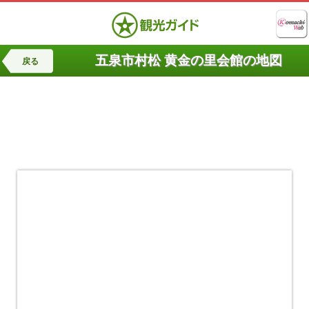
五泉市村松 黄金の里会館の地図
戻る