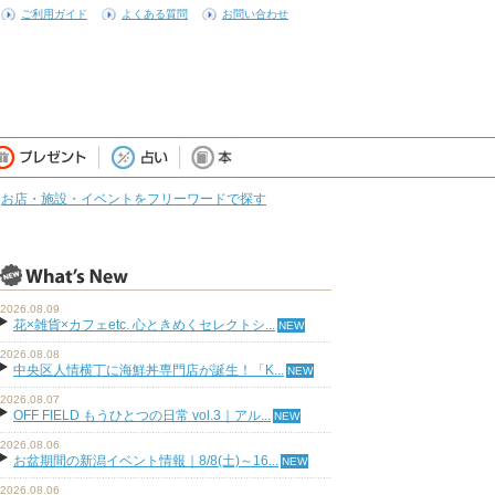
ご利用ガイド
よくある質問
お問い合わせ
お店・施設・イベントをフリーワードで探す
2026.08.09
花×雑貨×カフェetc. 心ときめくセレクトシ...
2026.08.08
中央区人情横丁に海鮮丼専門店が誕生！「K...
2026.08.07
OFF FIELD もうひとつの日常 vol.3｜アル...
2026.08.06
お盆期間の新潟イベント情報｜8/8(土)～16...
2026.08.06