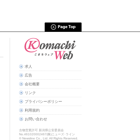
求人
広告
会社概要
リンク
プライバシーポリシー
利用規約
お問い合わせ
古物営業許可 新潟県公安委員会
No.461020002467(株)ニューズ･ライン
© Newsline Co., Ltd. All Rights Reserved.