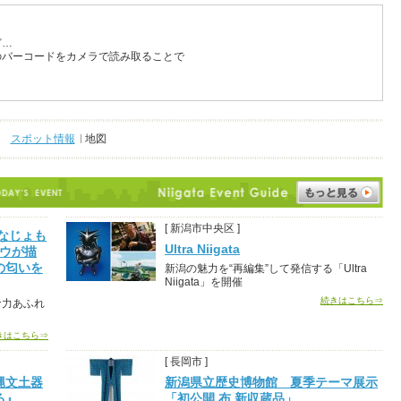
ど…
のバーコードをカメラで読み取ることで
スポット情報
地図
[ 新潟市中央区 ]
なじょも
Ultra Niigata
ロウが描
の匂いを
新潟の魅力を“再編集”して発信する「Ultra
Niigata」を開催
続きはこちら⇒
命力あふれ
きはこちら⇒
[ 長岡市 ]
縄文土器
新潟県立歴史博物館 夏季テーマ展示
る』
「初公開 布 新収蔵品」