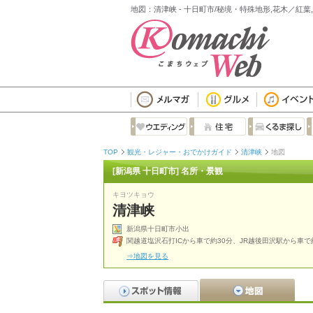
地図：清津峡 - 十日町市/秘境・特殊地形,花木／紅葉
TOP
観光・レジャー・おでかけガイド
清津峡
地図
[新潟県 十日町市] 名所・景観
キヨツキョウ
清津峡
新潟県十日町市小出
関越道塩沢石打ICから車で約30分、JR越後田沢駅から車で
⇒地図を見る