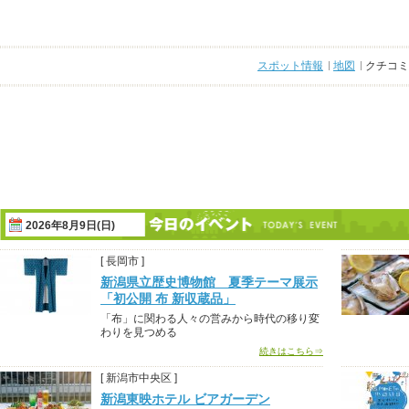
スポット情報
地図
クチコミ
2026年8月9日(日)
[ 長岡市 ]
新潟県立歴史博物館 夏季テーマ展示
「初公開 布 新収蔵品」
「布」に関わる人々の営みから時代の移り変
わりを見つめる
続きはこちら⇒
[ 新潟市中央区 ]
新潟東映ホテル ビアガーデン