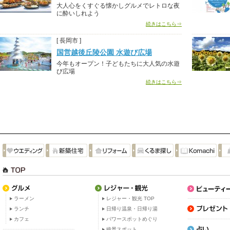
大人心をくすぐる懐かしグルメでレトロな夜
に酔いしれよう
続きはこちら⇒
[ 長岡市 ]
国営越後丘陵公園 水遊び広場
今年もオープン！子どもたちに大人気の水遊
び広場
続きはこちら⇒
ラーメン
レジャー・観光 TOP
ランチ
日帰り温泉・日帰り湯
カフェ
パワースポットめぐり
絶景スポット