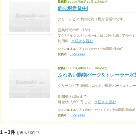
投稿日：
2009月08月12日 11時03分
釣り堀営業中!
グリーンピア津南の釣り堀が営業中です。
営業時間/9時～16時
受付/サイクルセンター(土日は釣り堀にて受付)
利用料...
⇒続きを読む
ジャンル＆エリア：
おでかけ / 中魚沼郡>津南町
投稿者：
tok549994
投稿日：
2009月08月12日 10時52分
ふれあい動物パーク&トレーラー水族館
グリーンピア津南にふれあい動物パーク&トレ
期間/8月23日まで
料金/大人800円 こど...
⇒続きを読む
ジャンル＆エリア：
自然・アウトドア / 中魚沼郡>津南町
投稿者：
tok549994
1～3件
を表示 / 3件中