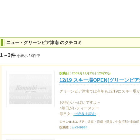
ニュー・グリーンピア津南 のクチコミ
1～3件
を表示 / 3件中
投稿日：
2009月11月25日 12時33分
12/19 スキー場OPEN(グリーンピア津
グリーンピア津南では今年も12/19にスキー場が
お得がいっぱいですよ～
○毎日がレディースデー
毎日女...
⇒続きを読む
ジャンル＆エリア：
温泉・日帰り温泉 / 中魚沼郡>津南町
投稿者：
tok549994