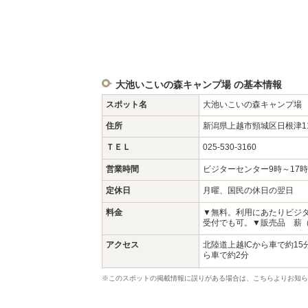
大池いこいの森キャンプ場 の基本情報
スポット名
大池いこいの森キャンプ場
住所
新潟県上越市頸城区日根津1
ＴＥＬ
025-530-3160
営業時間
ビジターセンター9時～17時
定休日
月曜、国民の休日の翌日
料金
▼無料。利用にあたりビジ
受付でも可。▼販売品 薪（
アクセス
北陸道上越ICから車で約1
ら車で約2分
※このスポットの掲載情報に誤りがある場合は、こちらよりお知ら