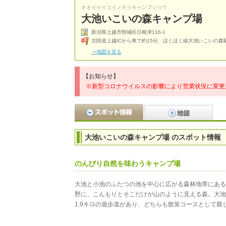
オオイケイコイノモリキャンプジョウ
大池いこいの森キャンプ場
新潟県上越市頸城区日根津116-1
北陸道上越ICから車で約15分、ほくほく線大池いこいの森
⇒地図を見る
【お知らせ】
※新型コロナウイルスの影響により営業状況に変更
大池いこいの森キャンプ場 のスポット情報
のんびり自然を味わうキャンプ場
大池と小池のふたつの池を中心に広がる森林地帯にある
野に、こんもりとそこだけが山のように見える森。大池は
1.9キロの遊歩道があり、どちらも散策コースとして親