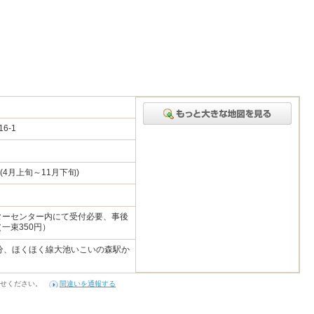
16-1
(4月上旬～11月下旬)
ターセンター内にて受付必要、事後
一束350円）
5分、ほくほく線大池いこいの森駅か
せください。
間違いを通報する