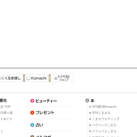
光 TOP
月刊新潟Komachi
・日帰り湯
月刊くるまる
ットめぐり
こまちウエディング
ト
ハウジングこまち
ット
リフォームこまち