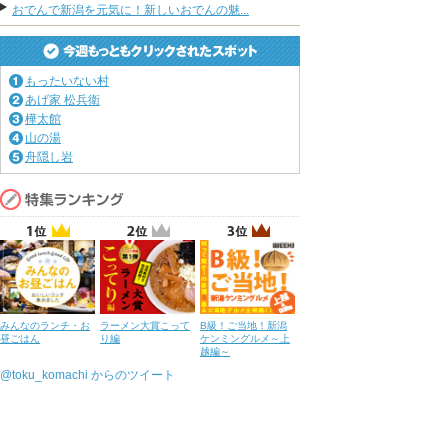
おでんで新潟を元気に！新しいおでんの魅...
もったいない村
あげ家 松兵衛
樺太館
山の湯
舟隠し岩
みんなのランチ・お
ラーメン大賞こって
B級！ご当地！新潟
昼ごはん
り編
ケンミングルメ～上
越編～
@toku_komachi からのツイート