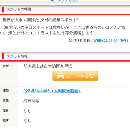
スポットの特徴
視界が大きく開けた 夕日の絶景スポット!
海岸沿いの夕日スポットは数多いが、ここは遮るものがほとんどな
い。海と夕日のコントラストを思う存分満喫しよう!
[有料] 掲載：
WEEK11.05.06（9件）
スポット情報
新潟県上越市大潟区九戸浜
住所
025-534-4465（大潟観光協会）
電話
終日開放
営業
なし
定休
なし
駐車