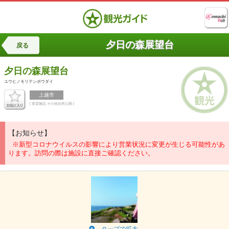
夕日の森展望台
戻る
夕日の森展望台
ユウヒノモリテンボウダイ
上越市
[ 展望施設,その他自然公園 ]
【お知らせ】
※新型コロナウイルスの影響により営業状況に変更が生じる可能性があ
ります。訪問の際は施設に直接ご確認ください。
タップで拡大