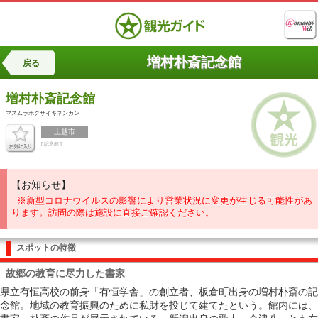
増村朴斎記念館
戻る
増村朴斎記念館
マスムラボクサイキネンカン
上越市
[ 記念館 ]
【お知らせ】
※新型コロナウイルスの影響により営業状況に変更が生じる可能性があ
ります。訪問の際は施設に直接ご確認ください。
スポットの特徴
故郷の教育に尽力した書家
県立有恒高校の前身「有恒学舎」の創立者、板倉町出身の増村朴斎の記
念館。地域の教育振興のために私財を投じて建てたという。館内には、