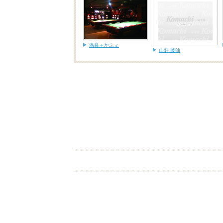
温泉＋かふぇ
山荘 藤仙