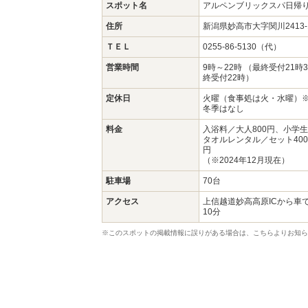
スポット名
アルペンブリックスパ日帰
住所
新潟県妙高市大字関川2413
ＴＥＬ
0255-86-5130（代）
営業時間
9時～22時 （最終受付21時
終受付22時）
定休日
火曜（食事処は火・水曜）
冬季はなし
料金
入浴料／大人800円、小学生
タオルレンタル／セット40
円
（※2024年12月現在）
駐車場
70台
アクセス
上信越道妙高高原ICから車
10分
※このスポットの掲載情報に誤りがある場合は、こちらよりお知ら