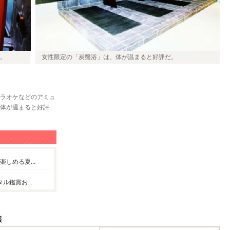
。
女性限定の「炭盤浴」は、体が温まると好評だ。
ラオケなどのアミュ
体が温まると好評
しめる夏...
ル鑑賞お...
報