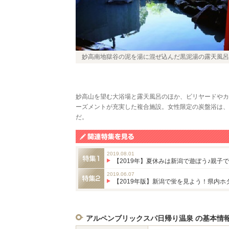
妙高南地獄谷の泥を湯に混ぜ込んだ黒泥湯の露天風呂
妙高山を望む大浴場と露天風呂のほか、ビリヤードやカ
ーズメントが充実した複合施設。女性限定の炭盤浴は、
だ。
2019.08.01
【2019年】夏休みは新潟で遊ぼう♪親子で楽
2019.06.07
【2019年版】新潟で蛍を見よう！県内ホタ
アルペンブリックスパ日帰り温泉 の基本情