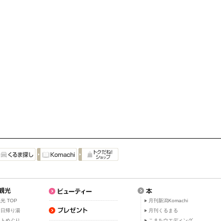
光 TOP
月刊新潟Komachi
・日帰り湯
月刊くるまる
ットめぐり
こまちウエディング