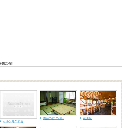
陶芸の宿 エペレ
芭蕉苑
ケルン呼久和台