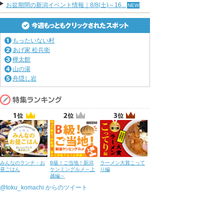
お盆期間の新潟イベント情報｜8/8(土)～16...
もったいない村
あげ家 松兵衛
樺太館
山の湯
舟隠し岩
みんなのランチ・お
B級！ご当地！新潟
ラーメン大賞こって
昼ごはん
ケンミングルメ～上
り編
越編～
@toku_komachi からのツイート