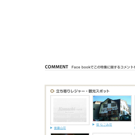
宿 なごみ荘
後藤山荘