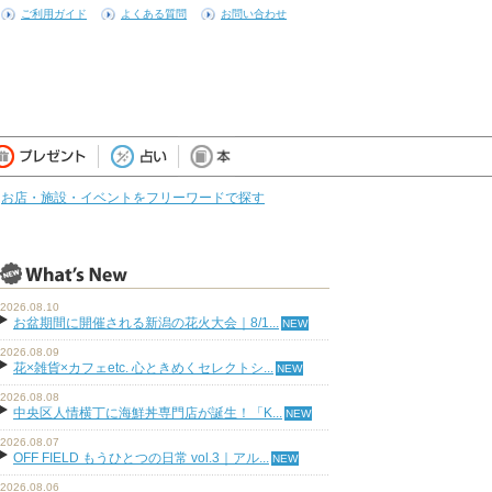
ご利用ガイド
よくある質問
お問い合わせ
お店・施設・イベントをフリーワードで探す
2026.08.10
お盆期間に開催される新潟の花火大会｜8/1...
2026.08.09
花×雑貨×カフェetc. 心ときめくセレクトシ...
2026.08.08
中央区人情横丁に海鮮丼専門店が誕生！「K...
2026.08.07
OFF FIELD もうひとつの日常 vol.3｜アル...
2026.08.06