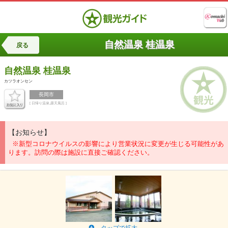
自然温泉 桂温泉
戻る
自然温泉
桂温泉
カツラオンセン
長岡市
[ 日帰り温泉,露天風呂 ]
【お知らせ】
※新型コロナウイルスの影響により営業状況に変更が生じる可能性があ
ります。訪問の際は施設に直接ご確認ください。
タップで拡大