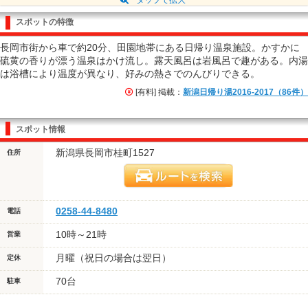
スポットの特徴
長岡市街から車で約20分、田園地帯にある日帰り温泉施設。かすかに
硫黄の香りが漂う温泉はかけ流し。露天風呂は岩風呂で趣がある。内湯
は浴槽により温度が異なり、好みの熱さでのんびりできる。
[有料] 掲載：
新潟日帰り湯2016-2017（86件）
スポット情報
新潟県長岡市桂町1527
住所
0258-44-8480
電話
10時～21時
営業
月曜（祝日の場合は翌日）
定休
70台
駐車