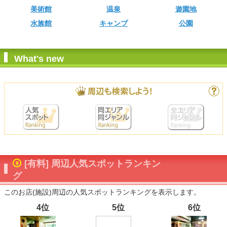
美術館
温泉
遊園地
水族館
キャンプ
公園
What's new
[有料] 周辺人気スポットランキン
グ
このお店(施設)周辺の人気スポットランキングを表示します。
4位
5位
6位