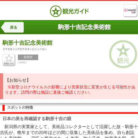
駒形十吉記念美術館
戻る
駒形十吉記念美術館
コマガタジュウキチキネンビジュツカン
長岡市
[ 美術館 ]
【お知らせ】
※新型コロナウイルスの影響により営業状況に変更が生じる可能性があ
ります。訪問の際は施設に直接ご確認ください。
スポットの特徴
日本の美を再確認する駒形十吉の眼
新潟県の実業家として、美術品コレクターとして活躍した故・駒形十
吉氏が、晩年までの20年ほどの間に収集した美術品を集め、自ら創設