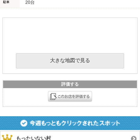
20台
駐車
大きな地図で見る
評価する
もったいない村