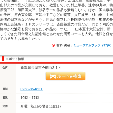
した美術館。 同氏と親交のあった作家、加山又造、加藤唐九郎、平
山郁夫の作品が充実しており、敬愛していた村上華岳、速水御舟や、梅
原龍三郎、須田国太郎、熊谷守一の作品も素晴らしい。ほかに国吉康雄
の洋画、河合寛次郎、三浦小平二などの陶芸、入江波光、杉山寧、土田
麦僊の日本画などがそろう。同氏が創立した長岡現代美術館（現在の長
岡商工会議所）１Ｆのレリーフは、斎藤義重の作品だが、同じく同氏の
鮮やかな油彩も見ておきたい作品の一つだ。 山本五十六記念館、新
しくできた河合継之助記念館とあわせた周遊コースも人気。他館と併せ
ての見学もお薦めしたい。
[有料] 掲載：
ミュージアムブック（97件）
スポット情報
新潟県長岡市今朝白2-1-4
住所
0258-35-6111
電話
10時～17時
営業
月曜（祝日の場合は翌日）
定休