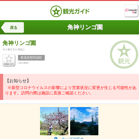
角神リンゴ園
戻る
角神リンゴ園
ツノガミリンゴエン
東蒲原郡阿賀町
[ 観光農園 ]
【お知らせ】
※新型コロナウイルスの影響により営業状況に変更が生じる可能性があ
ります。訪問の際は施設に直接ご確認ください。
タップで拡大