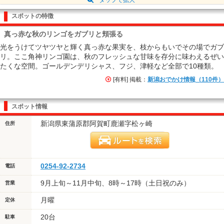
スポットの特徴
真っ赤な秋のリンゴをガブリと頬張る
光をうけてツヤツヤと輝く真っ赤な果実を、枝からもいでその場でガブ
リ。ここ角神リンゴ園は、秋のフレッシュな甘味を存分に味わえるぜい
たくな空間。ゴールデンデリシャス、フジ、津軽など全部で10種類。
[有料] 掲載：
新潟おでかけ情報（110件）
スポット情報
新潟県東蒲原郡阿賀町鹿瀬字松ヶ崎
住所
0254-92-2734
電話
9月上旬～11月中旬、8時～17時（土日祝のみ）
営業
月曜
定休
20台
駐車