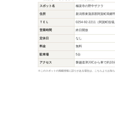
スポット名
極楽寺の野中ザクラ
住所
新潟県東蒲原郡阿賀町両郷
ＴＥＬ
0254-92-2211（阿賀町
営業時間
終日開放
定休日
なし
料金
無料
駐車場
5台
アクセス
磐越道津川ICから車で約10
※このスポットの掲載情報に誤りがある場合は、こちらよりお知ら