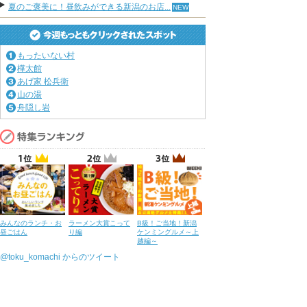
夏のご褒美に！昼飲みができる新潟のお店...
もったいない村
樺太館
あげ家 松兵衛
山の湯
舟隠し岩
みんなのランチ・お
ラーメン大賞こって
B級！ご当地！新潟
昼ごはん
り編
ケンミングルメ～上
越編～
@toku_komachi からのツイート