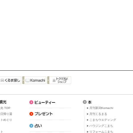
光 TOP
月刊新潟Komachi
・日帰り湯
月刊くるまる
ットめぐり
こまちウエディング
ト
ハウジングこまち
ット
リフォームこまち