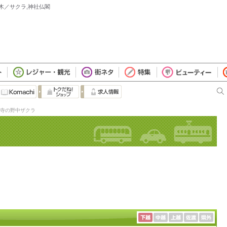
花木／サクラ,神社仏閣
寺の野中ザクラ