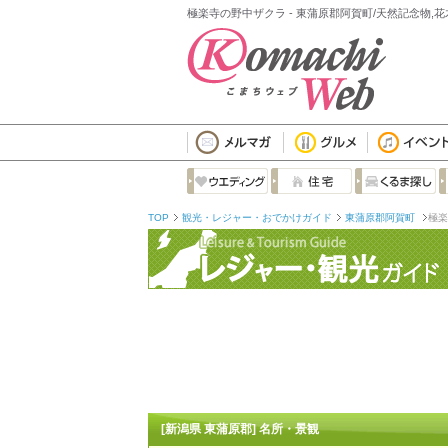
極楽寺の野中ザクラ - 東蒲原郡阿賀町/天然記念物,
TOP
観光・レジャー・おでかけガイド
東蒲原郡阿賀町
極楽
[新潟県 東蒲原郡] 名所・景観