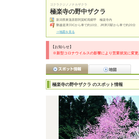
ゴクラクジノノナカザクラ
極楽寺の野中ザクラ
新潟県東蒲原郡阿賀町両郷甲 極楽寺内
磐越道津川ICから車で約10分、JR津川駅から車で約20分
⇒地図を見る
【お知らせ】
※新型コロナウイルスの影響により営業状況に変更
極楽寺の野中ザクラ のスポット情報