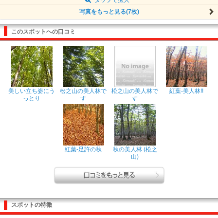
写真をもっと見る(7枚)
このスポットへの口コミ
美しい立ち姿にう
松之山の美人林で
松之山の美人林で
紅葉-美人林!!
っとり
す
す
紅葉-足許の秋
秋の美人林 (松之
山)
スポットの特徴