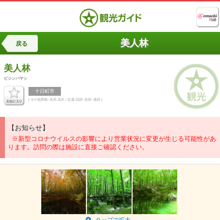
美人林
戻る
美人林
ビジンバヤシ
十日町市
[ その他景観･名所,花木／紅葉,旧跡･史跡･遺跡 ]
【お知らせ】
※新型コロナウイルスの影響により営業状況に変更が生じる可能性があ
ります。訪問の際は施設に直接ご確認ください。
タップで拡大