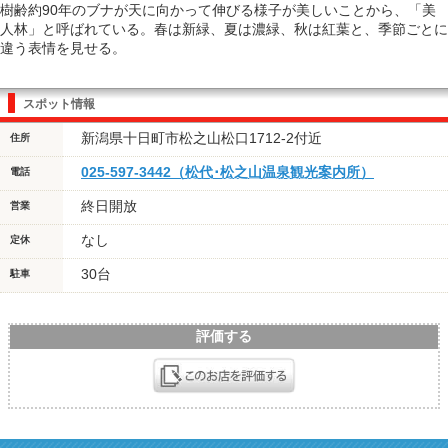
樹齢約90年のブナが天に向かって伸びる様子が美しいことから、「美
人林」と呼ばれている。春は新緑、夏は濃緑、秋は紅葉と、季節ごとに
違う表情を見せる。
スポット情報
新潟県十日町市松之山松口1712-2付近
住所
025-597-3442（松代･松之山温泉観光案内所）
電話
終日開放
営業
なし
定休
30台
駐車
評価する