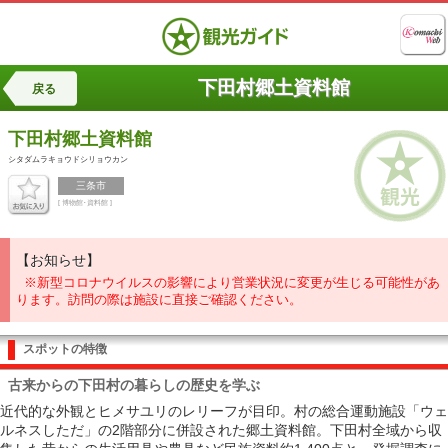
下田村郷土資料館
戻る
下田村郷土資料館
シタダムラキョウドシリョウカン
三条市
[ 博物館･資料館 ]
【お知らせ】
※新型コロナウイルスの影響により営業状況に変更が生じる可能性があ
ります。訪問の際は施設に直接ご確認ください。
スポットの特徴
古来からの下田村の暮らしの歴史を学ぶ
近代的な外観とヒメサユリのレリーフが目印。村の総合運動施設「ウェ
ルネスしただ」の2階部分に併設された郷土資料館。下田村全域から収