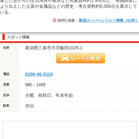
集した昔からの生活用具や農具など民族資料約1,400点と、発掘調査に
より出土した土器や金属品などの歴史・考古資料約5,000点を展示して
いる。
[有料] 掲載：
新潟スーパーレジャー情報（63件）
スポット情報
新潟県三条市大字飯田1029-1
住所
0256-46-5110
電話
9時～16時
営業
火曜、祝祭日、年末年始
定休
30台
駐車