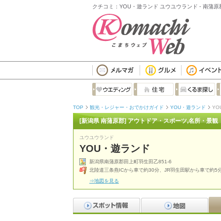
クチコミ：YOU・遊ランド ユウユウランド - 南蒲
TOP
観光・レジャー・おでかけガイド
YOU・遊ランド
YO
[新潟県 南蒲原郡] アウトドア・スポーツ,名所・景観
ユウユウランド
YOU・遊ランド
新潟県南蒲原郡田上町羽生田乙851-6
北陸道三条燕ICから車で約30分、JR羽生田駅から車で約5
⇒地図を見る