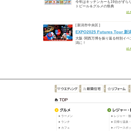
今年はキッチンカーも19台がずら
トビール＆グルメの祭典
続
[ 新潟市中央区 ]
EXPO2025 Futures Tour 
大阪･関西万博を振り返る特別イベ
潟に！
続
ラーメン
レジャー・観
ランチ
日帰り温泉
カフェ
パワースポ