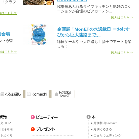
り！クラフ
臨場感あふれるライブキッチンと絶好のロケ
ーションが自慢のビアガーデン...
きはこちら⇒
続きはこちら⇒
企画展「MonETの水辺縁日 ーおむす
新潟会場
びから巨大迷路まで」
ントが新
縁日ゲームや巨大迷路も！親子でアートを楽
しもう
きはこちら⇒
続きはこちら⇒
光 TOP
月刊新潟Komachi
・日帰り湯
月刊くるまる
ットめぐり
こまちウエディング