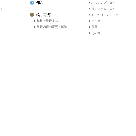
ト
ハウジングこまち
ット
リフォームこまち
おでかけ・レジャー
無料で登録する
グルメ
登録内容の変更・解除
群馬
その他