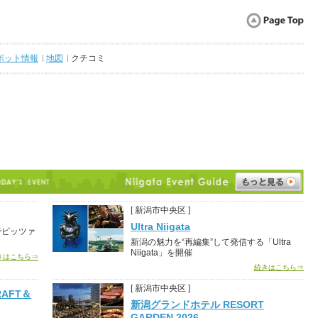
ポット情報
地図
クチコミ
[ 新潟市中央区 ]
Ultra Niigata
でピッツァ
新潟の魅力を“再編集”して発信する「Ultra
Niigata」を開催
きはこちら⇒
続きはこちら⇒
[ 新潟市中央区 ]
AFT＆
新潟グランドホテル RESORT
GARDEN 2026