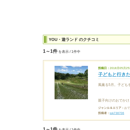
YOU・遊ランド のクチコミ
1～1件
を表示 / 1件中
投稿日：
2018月05月25
子どもと行きた
風薫る5月。子ども
親子向けのおでかけス
ジャンル＆エリア：
おで
投稿者：
tok738706
1～1件
を表示 / 1件中