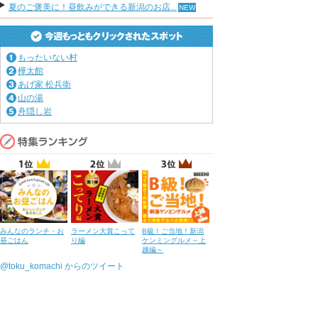
夏のご褒美に！昼飲みができる新潟のお店...
もったいない村
樺太館
あげ家 松兵衛
山の湯
舟隠し岩
みんなのランチ・お
ラーメン大賞こって
B級！ご当地！新潟
昼ごはん
り編
ケンミングルメ～上
越編～
@toku_komachi からのツイート