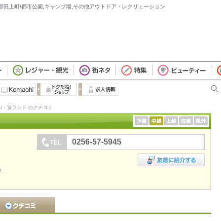
原郡田上町/都市公園,キャンプ場,その他アウトドア・レクリェーション
U・遊ランド のクチコミ
0256-57-5945
分