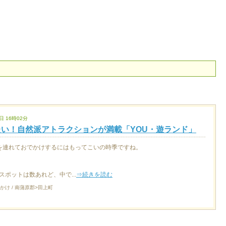
日 16時02分
い！自然派アトラクションが満載「YOU・遊ランド」
を連れておでかけするにはもってこいの時季ですね。
ポットは数あれど、中で...
⇒続きを読む
かけ / 南蒲原郡>田上町