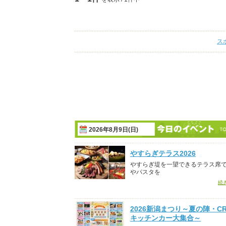
ス
2026年8月9日(日)
やすらぎテラス2026
やすらぎ堤を一望できるテラス席
やパスタを
続
2026新潟まつり～夏の陣・CR
キッチンカー大集合～