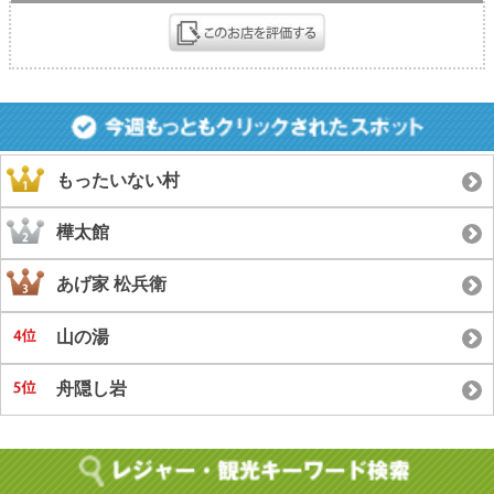
もったいない村
樺太館
あげ家 松兵衛
山の湯
舟隠し岩