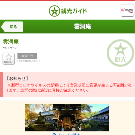
雲洞庵
戻る
雲洞庵
ウントウアン
南魚沼市
[ 歴史的建造物,文化財 ]
【お知らせ】
※新型コロナウイルスの影響により営業状況に変更が生じる可能性があ
ります。訪問の際は施設に直接ご確認ください。
タップで拡大