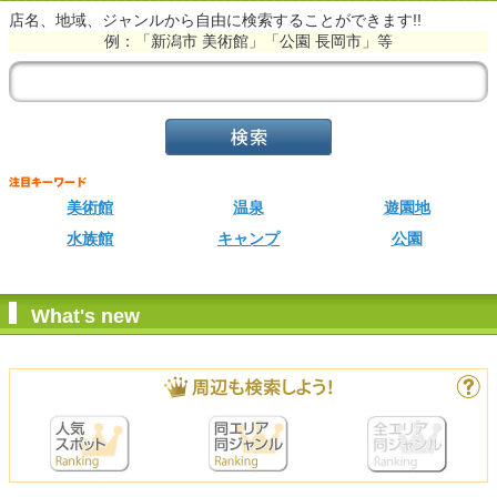
店名、地域、ジャンルから自由に検索することができます!!
例：「新潟市 美術館」「公園 長岡市」等
美術館
温泉
遊園地
水族館
キャンプ
公園
What's new