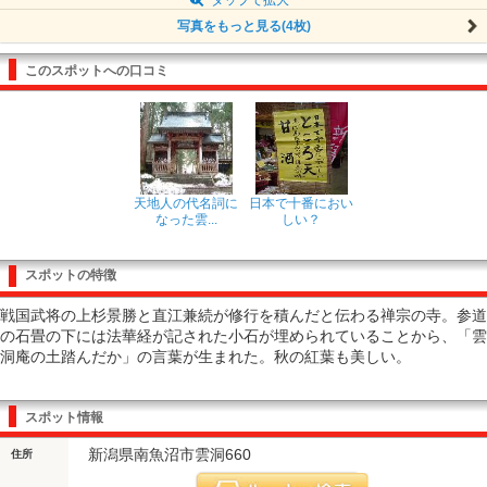
写真をもっと見る(4枚)
このスポットへの口コミ
天地人の代名詞に
日本で十番におい
なった雲...
しい？
スポットの特徴
戦国武将の上杉景勝と直江兼続が修行を積んだと伝わる禅宗の寺。参道
の石畳の下には法華経が記された小石が埋められていることから、「雲
洞庵の土踏んだか」の言葉が生まれた。秋の紅葉も美しい。
スポット情報
新潟県南魚沼市雲洞660
住所