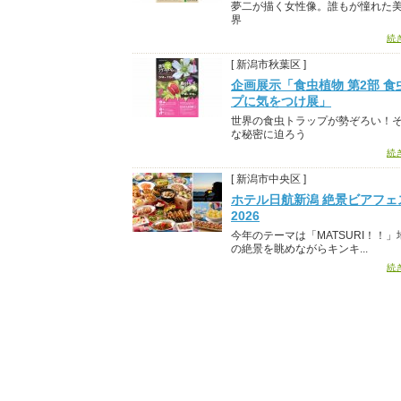
夢二が描く女性像。誰もが憧れた
界
続
[ 新潟市秋葉区 ]
企画展示「食虫植物 第2部 食
プに気をつけ展」
世界の食虫トラップが勢ぞろい！
な秘密に迫ろう
続
[ 新潟市中央区 ]
ホテル日航新潟 絶景ビアフェ
2026
今年のテーマは「MATSURI！！」地
の絶景を眺めながらキンキ...
続