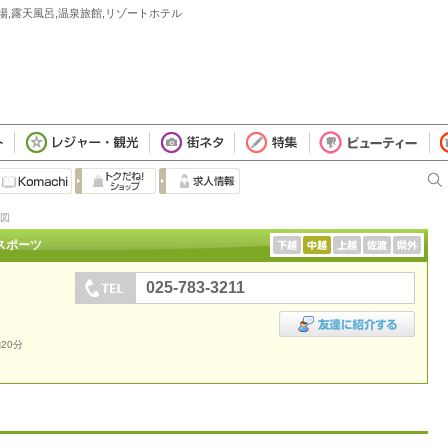
場,露天風呂,温泉旅館,リゾートホテル
図
・スポーツ
025-783-3211
20分