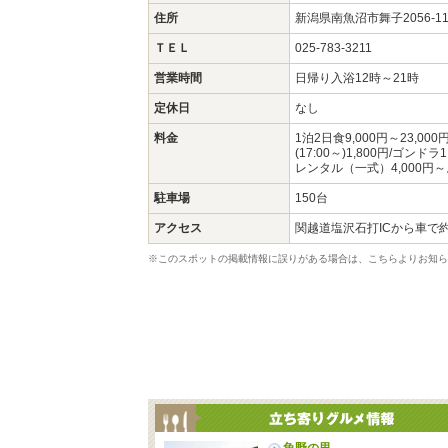
住所
新潟県南魚沼市舞子2056-1
ＴＥＬ
025-783-3211
営業時間
日帰り入浴12時～21時
定休日
なし
料金
1泊2日食9,000円～23,
(17:00～)1,800円/ゴン
レンタル（一式）4,000円～
駐車場
150台
アクセス
関越道塩沢石打ICから車で約
※このスポットの掲載情報に誤りがある場合は、こちらよりお知ら