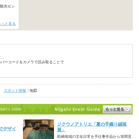
観光セン
もっと見る
ど…
のバーコードをカメラで読み取ることで
スポット情報
地図
ジクウノアトリエ「夏の手織り絨毯
でデザイ
展」
戦禍地域の文化日常を手仕事作品から垣間見