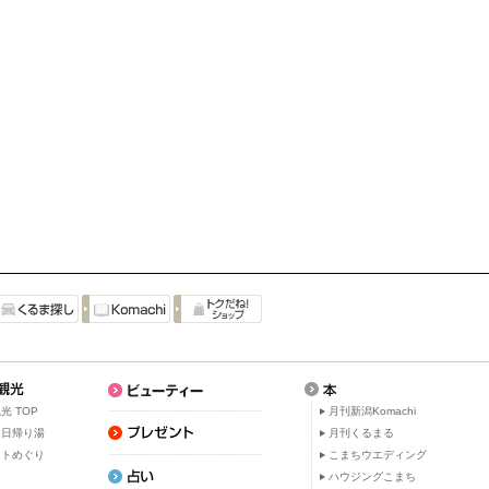
光 TOP
月刊新潟Komachi
・日帰り湯
月刊くるまる
ットめぐり
こまちウエディング
ト
ハウジングこまち