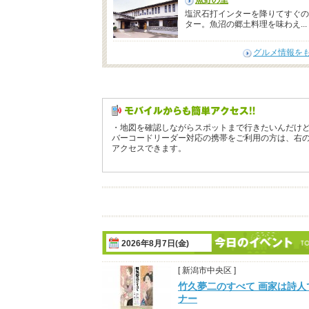
魚野の里
塩沢石打インターを降りてすぐの
ター。魚沼の郷土料理を味わえ...
グルメ情報を
・地図を確認しながらスポットまで行きたいんだけ
バーコードリーダー対応の携帯をご利用の方は、右
アクセスできます。
2026年8月7日(金)
[ 新潟市中央区 ]
竹久夢二のすべて 画家は詩人
ナー