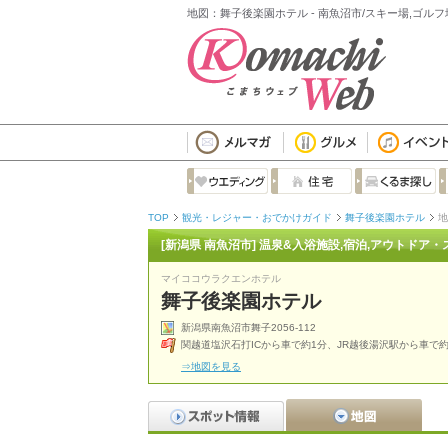
地図：舞子後楽園ホテル - 南魚沼市/スキー場,ゴルフ
TOP
観光・レジャー・おでかけガイド
舞子後楽園ホテル
地
[新潟県 南魚沼市] 温泉&入浴施設,宿泊,アウトドア
マイココウラクエンホテル
舞子後楽園ホテル
新潟県南魚沼市舞子2056-112
関越道塩沢石打ICから車で約1分、JR越後湯沢駅から車で約
⇒地図を見る