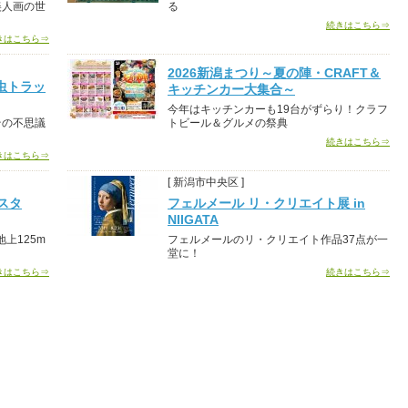
美人画の世
る
続きはこちら⇒
きはこちら⇒
2026新潟まつり～夏の陣・CRAFT＆
虫トラッ
キッチンカー大集合～
今年はキッチンカーも19台がずらり！クラフ
その不思議
トビール＆グルメの祭典
続きはこちら⇒
きはこちら⇒
[ 新潟市中央区 ]
スタ
フェルメール リ・クリエイト展 in
NIIGATA
上125m
フェルメールのリ・クリエイト作品37点が一
堂に！
きはこちら⇒
続きはこちら⇒