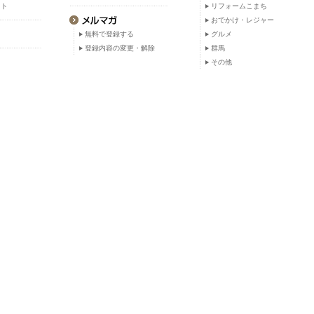
ット
リフォームこまち
おでかけ・レジャー
無料で登録する
グルメ
登録内容の変更・解除
群馬
その他