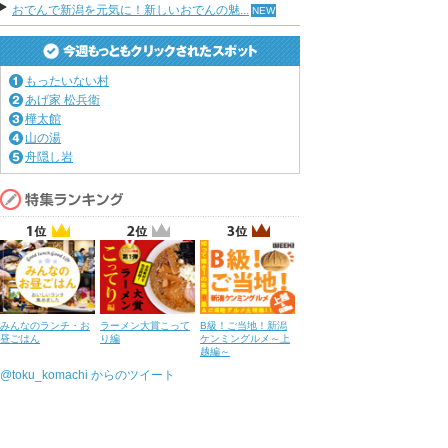
おでんで新潟を元気に！新しいおでんの魅...
もったいない村
あげ家 松兵衛
樺太館
山の湯
舟隠し岩
みんなのランチ・お
ラーメン大賞こって
B級！ご当地！新潟
昼ごはん
り編
ケンミングルメ～上
越編～
@toku_komachi からのツイート