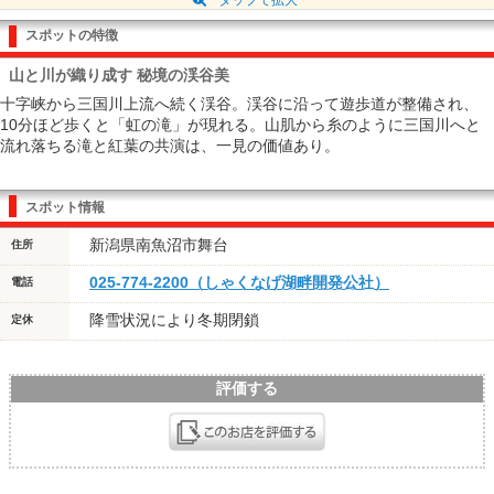
スポットの特徴
山と川が織り成す 秘境の渓谷美
十字峡から三国川上流へ続く渓谷。渓谷に沿って遊歩道が整備され、
10分ほど歩くと「虹の滝」が現れる。山肌から糸のように三国川へと
流れ落ちる滝と紅葉の共演は、一見の価値あり。
スポット情報
新潟県南魚沼市舞台
住所
025-774-2200（しゃくなげ湖畔開発公社）
電話
降雪状況により冬期閉鎖
定休
評価する