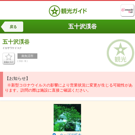
五十沢渓谷
戻る
五十沢渓谷
イカサワケイコク
南魚沼市
[ 渓谷･滝 ]
【お知らせ】
※新型コロナウイルスの影響により営業状況に変更が生じる可能性があ
ります。訪問の際は施設に直接ご確認ください。
タップで拡大