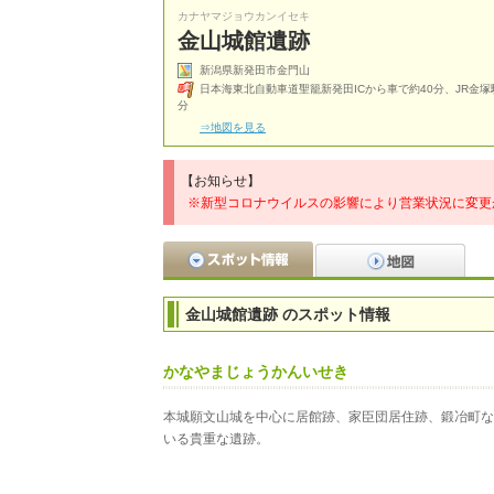
カナヤマジョウカンイセキ
金山城館遺跡
新潟県新発田市金門山
日本海東北自動車道聖籠新発田ICから車で約40分、JR金塚
分
⇒地図を見る
【お知らせ】
※新型コロナウイルスの影響により営業状況に変更
金山城館遺跡 のスポット情報
かなやまじょうかんいせき
本城願文山城を中心に居館跡、家臣団居住跡、鍛冶町な
いる貴重な遺跡。