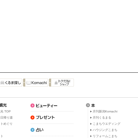
光 TOP
月刊新潟Komachi
・日帰り湯
月刊くるまる
ットめぐり
こまちウエディング
ト
ハウジングこまち
ット
リフォームこまち