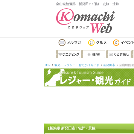
金山城館遺跡 - 新発田市/旧跡・史跡・遺跡
TOP
観光・レジャー・おでかけガイド
新発田市
金山城館遺
[新潟県 新発田市] 名所・景観