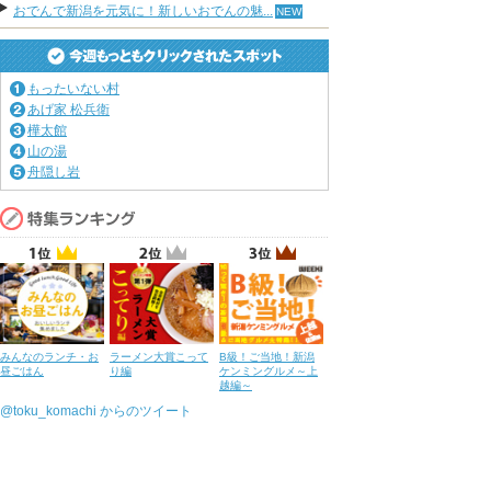
おでんで新潟を元気に！新しいおでんの魅...
もったいない村
あげ家 松兵衛
樺太館
山の湯
舟隠し岩
みんなのランチ・お
ラーメン大賞こって
B級！ご当地！新潟
昼ごはん
り編
ケンミングルメ～上
越編～
@toku_komachi からのツイート