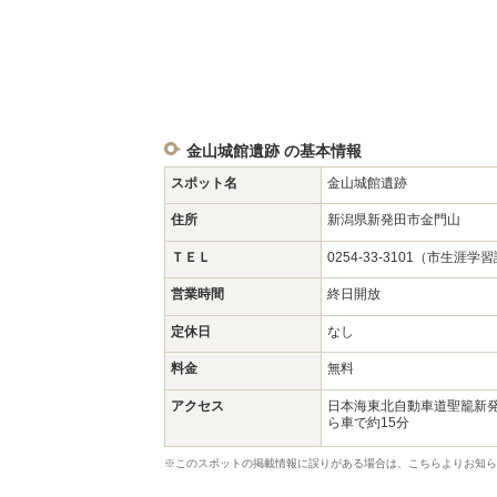
金山城館遺跡 の基本情報
スポット名
金山城館遺跡
住所
新潟県新発田市金門山
ＴＥＬ
0254-33-3101（市生涯学
営業時間
終日開放
定休日
なし
料金
無料
アクセス
日本海東北自動車道聖籠新発
ら車で約15分
※このスポットの掲載情報に誤りがある場合は、こちらよりお知ら