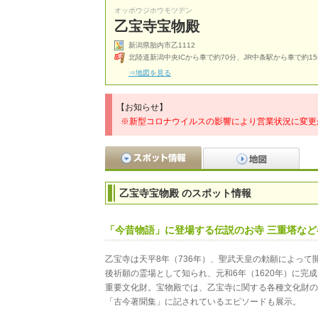
オッポウジホウモツデン
乙宝寺宝物殿
新潟県胎内市乙1112
北陸道新潟中央ICから車で約70分、JR中条駅から車で約1
⇒地図を見る
【お知らせ】
※新型コロナウイルスの影響により営業状況に変更
乙宝寺宝物殿 のスポット情報
「今昔物語」に登場する伝説のお寺 三重塔な
乙宝寺は天平8年（736年）、聖武天皇の勅願によって
後祈願の霊場として知られ、元和6年（1620年）に完
重要文化財。宝物殿では、乙宝寺に関する各種文化財の
「古今著聞集」に記されているエピソードも展示。