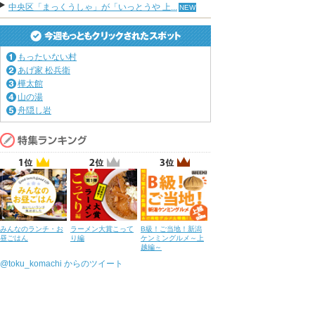
中央区「まっくうしゃ」が「いっとうや 上...
もったいない村
あげ家 松兵衛
樺太館
山の湯
舟隠し岩
みんなのランチ・お
ラーメン大賞こって
B級！ご当地！新潟
昼ごはん
り編
ケンミングルメ～上
越編～
@toku_komachi からのツイート