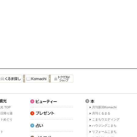
光 TOP
月刊新潟Komachi
・日帰り湯
月刊くるまる
ットめぐり
こまちウエディング
ト
ハウジングこまち
ット
リフォームこまち