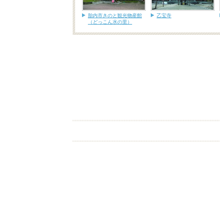
胎内市きのと観光物産館
乙宝寺
（どっこん水の里）