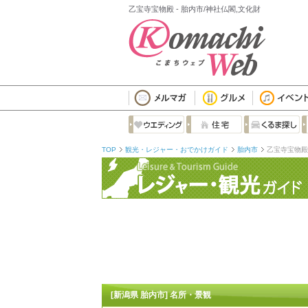
乙宝寺宝物殿 - 胎内市/神社仏閣,文化財
TOP
観光・レジャー・おでかけガイド
胎内市
乙宝寺宝物殿
[新潟県 胎内市] 名所・景観