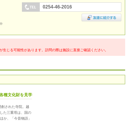
0254-46-2016
5分
が生じる可能性があります。訪問の際は施設に直接ご確認ください。
ど各種文化財を見学
開創された寺院。越
成した三重塔は、国の
ほか、「今昔物語」