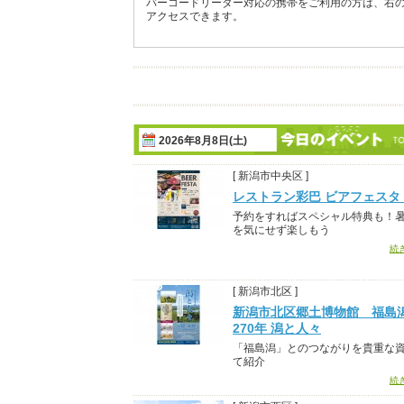
バーコードリーダー対応の携帯をご利用の方は、右
アクセスできます。
2026年8月8日(土)
[ 新潟市中央区 ]
レストラン彩巴 ビアフェスタ 2
予約をすればスペシャル特典も！
を気にせず楽しもう
続
[ 新潟市北区 ]
新潟市北区郷土博物館 福島
270年 潟と人々
「福島潟」とのつながりを貴重な
て紹介
続