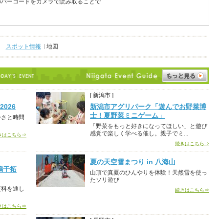
のバーコードをカメラで読み取ることで
スポット情報
地図
[ 新潟市 ]
026
新潟市アグリパーク「遊んでお野菜博
士！夏野菜ミニゲーム」
暑さと時間
「野菜をもっと好きになってほしい」と遊び
感覚で楽しく学べる催し。親子でミ...
きはこちら⇒
続きはこちら⇒
夏の天空雪まつり in 八海山
潟干拓
山頂で真夏のひんやりを体験！天然雪を使っ
たソリ遊び
資料を通し
続きはこちら⇒
きはこちら⇒