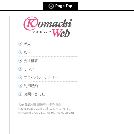
求人
広告
会社概要
リンク
プライバシーポリシー
利用規約
お問い合わせ
古物営業許可 新潟県公安委員会
No.461020002467(株)ニューズ･ライン
© Newsline Co., Ltd. All Rights Reserved.