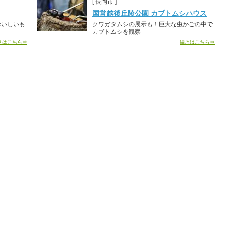
[ 長岡市 ]
国営越後丘陵公園 カブトムシハウス
おいしいも
クワガタムシの展示も！巨大な虫かごの中で
カブトムシを観察
きはこちら⇒
続きはこちら⇒