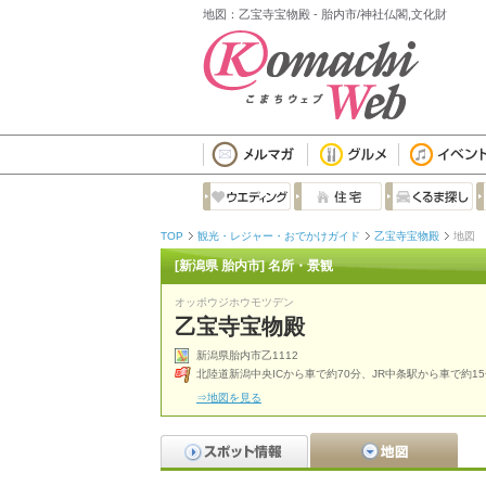
地図：乙宝寺宝物殿 - 胎内市/神社仏閣,文化財
TOP
観光・レジャー・おでかけガイド
乙宝寺宝物殿
地図
[新潟県 胎内市] 名所・景観
オッポウジホウモツデン
乙宝寺宝物殿
新潟県胎内市乙1112
北陸道新潟中央ICから車で約70分、JR中条駅から車で約1
⇒地図を見る