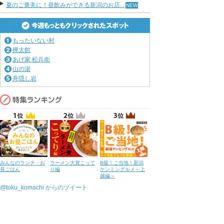
夏のご褒美に！昼飲みができる新潟のお店...
もったいない村
樺太館
あげ家 松兵衛
山の湯
舟隠し岩
みんなのランチ・お
ラーメン大賞こって
B級！ご当地！新潟
昼ごはん
り編
ケンミングルメ～上
越編～
@toku_komachi からのツイート