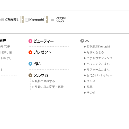
光 TOP
月刊新潟Komachi
・日帰り湯
月刊くるまる
ットめぐり
こまちウエディング
ト
ハウジングこまち
ット
リフォームこまち
おでかけ・レジャー
無料で登録する
グルメ
登録内容の変更・解除
群馬
その他