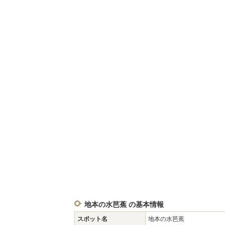
地本の水芭蕉 の基本情報
スポット名
地本の水芭蕉