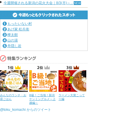
今週開催される新潟の花火大会｜8/3(月)～...
もったいない村
あげ家 松兵衛
樺太館
山の湯
舟隠し岩
みんなのランチ・お
B級！ご当地！新潟
ラーメン大賞こって
昼ごはん
ケンミングルメ～上
り編
越編～
@toku_komachi からのツイート