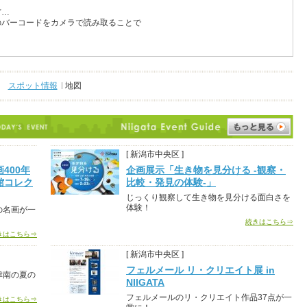
ど…
のバーコードをカメラで読み取ることで
スポット情報
地図
[ 新潟市中央区 ]
400年
企画展示「生き物を見分ける -観察・
館コレク
比較・発見の体験-」
じっくり観察して生き物を見分ける面白さを
体験！
の名画が一
続きはこちら⇒
きはこちら⇒
[ 新潟市中央区 ]
フェルメール リ・クリエイト展 in
津南の夏の
NIIGATA
フェルメールのリ・クリエイト作品37点が一
きはこちら⇒