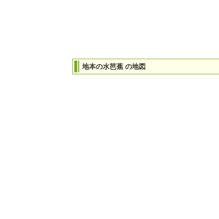
地本の水芭蕉 の地図