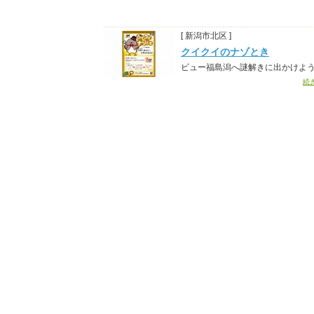
[ 新潟市北区 ]
クイクイのナゾとき
ビュー福島潟へ謎解きに出かけよ
続