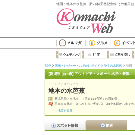
地図：地本の水芭蕉 - 胎内市/天然記念物,その他景
TOP
観光・レジャー・おでかけガイド
地本の水芭蕉
地図
[新潟県 胎内市] アウトドア・スポーツ,名所・景観
ヂモトノミズバショウ
地本の水芭蕉
新潟県胎内市地本 （国道113号近くの湿地帯）
日本海東北道中条ICから車で約10分、JR中条駅から車で約
⇒地図を見る