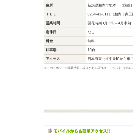
住所
新潟県胎内市地本 （国道1
ＴＥＬ
0254-43-6111（胎内市商
営業時間
開花時期3月下旬～4月中旬
定休日
なし
料金
無料
駐車場
10台
アクセス
日本海東北道中条ICから車で
※このスポットの掲載情報に誤りがある場合は、こちらよりお知ら