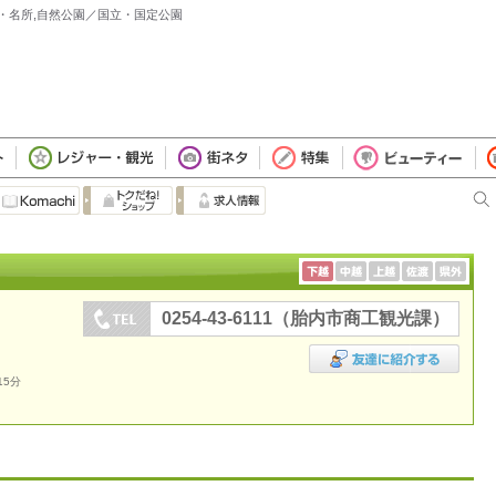
観・名所,自然公園／国立・国定公園
0254-43-6111（胎内市商工観光課）
15分