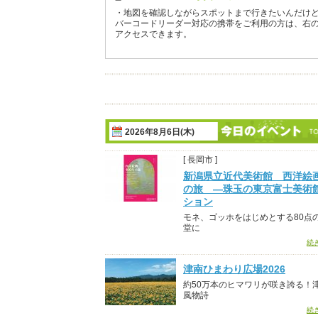
・地図を確認しながらスポットまで行きたいんだけ
バーコードリーダー対応の携帯をご利用の方は、右
アクセスできます。
2026年8月6日(木)
[ 長岡市 ]
新潟県立近代美術館 西洋絵画
の旅 ―珠玉の東京富士美術
ション
モネ、ゴッホをはじめとする80点
堂に
続
津南ひまわり広場2026
約50万本のヒマワリが咲き誇る！
風物詩
続