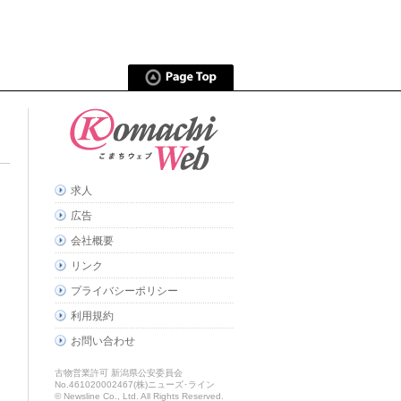
求人
広告
会社概要
リンク
プライバシーポリシー
利用規約
お問い合わせ
古物営業許可 新潟県公安委員会
No.461020002467(株)ニューズ･ライン
© Newsline Co., Ltd. All Rights Reserved.