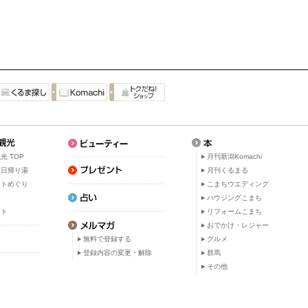
光 TOP
月刊新潟Komachi
・日帰り湯
月刊くるまる
ットめぐり
こまちウエディング
ト
ハウジングこまち
ット
リフォームこまち
おでかけ・レジャー
無料で登録する
グルメ
登録内容の変更・解除
群馬
その他