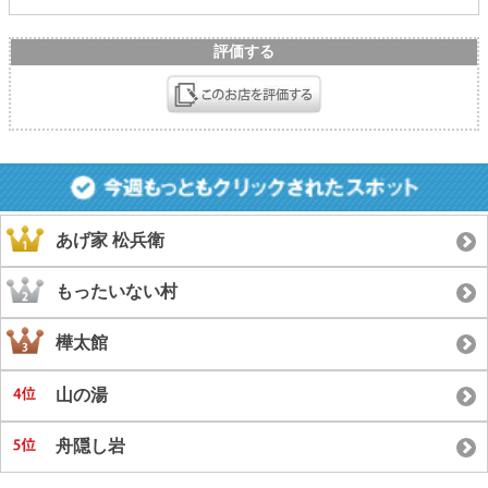
評価する
あげ家 松兵衛
もったいない村
樺太館
山の湯
舟隠し岩