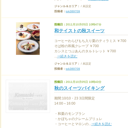
ジャンル＆エリア：
/ 未設定
投稿者：
tok389709
投稿日：
2011月10月05日 10時47分
和テイストの秋スイーツ
コーヒーわらびもち入り栗のティラミス ￥700
そば粉の和風クレープ ￥700
カシスとつぶあんのタルトレット ￥700
...
⇒続きを読む
ジャンル＆エリア：
/ 未設定
投稿者：
tok389709
投稿日：
2011月10月05日 10時43分
秋のスイーツバイキング
期間:10/10・23 3日間限定
14:00～16:00
・和栗のモンブラン
・かぼちゃのクレームブリュレ
・コーヒーとマロンの...
⇒続きを読む