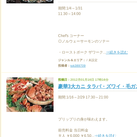
期間:1/4～1/31
11:30～14:00
Chef's コーナー
◎ノルウェーサーモンのソテー
・ローストポーク ザワーク...
⇒続きを読む
ジャンル＆エリア：
/ 未設定
投稿者：
tok389709
投稿日：
2012月01月16日 17時16分
豪華3大カニ タラバ・ズワイ・毛ガ
期間:1/16～2/29 17:30～21:00
プリップリの身が味わえます。
前売料金 当日料金
大人 ￥6,000 ￥6,50...
⇒続きを読む