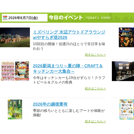
2026年8月7日(金)
ミズベリング 水辺アウトドアラウンジ
atやすらぎ堤2026
10回目の開催！信濃川のほとりで非日常を味
わおう
続きはこちら⇒
2026新潟まつり～夏の陣・CRAFT＆
キッチンカー大集合～
今年はキッチンカーも19台がずらり！クラフ
トビール＆グルメの祭典
続きはこちら⇒
2026年の越後妻有
季節の移ろいとともに楽しむアートや体験が
満載!
続きはこちら⇒