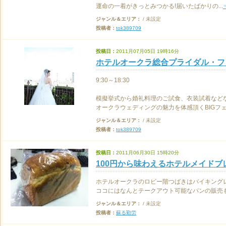
運命の一着がきっとみつかる!届いたばかりの...
ジャンル＆エリア：
/ 未設定
投稿者：
tok389709
投稿日：
2011月07月05日 19時16分
ホテルオークラ総合プライダル・フェア
9:30～18:30
模擬挙式から婚礼料理のご試食、衣装試着など
オークラウェディングの魅力を体感頂くBIGフェア!
ジャンル＆エリア：
/ 未設定
投稿者：
tok389709
投稿日：
2011月06月30日 15時20分
100円から味わえるホテルメイドブ
ホテルオークラのロビー階つばきはバイキング
ココにはなんとテークアウト可能なパンの販売も.
ジャンル＆エリア：
/ 未設定
投稿者：
蘇る勤労