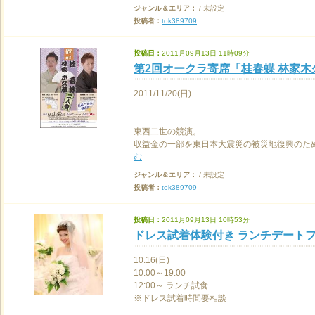
ジャンル＆エリア：
/ 未設定
投稿者：
tok389709
投稿日：
2011月09月13日 11時09分
第2回オークラ寄席「桂春蝶 林家木
2011/11/20(日)
東西二世の競演。
収益金の一部を東日本大震災の被災地復興のため
む
ジャンル＆エリア：
/ 未設定
投稿者：
tok389709
投稿日：
2011月09月13日 10時53分
ドレス試着体験付き ランチデート
10.16(日)
10:00～19:00
12:00～ ランチ試食
※ドレス試着時間要相談