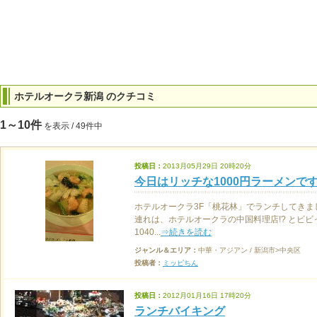
ホテルオークラ新潟 のクチコミ
1～10件
を表示 / 49件中
投稿日：
2013月05月29日 20時20分
今日はリッチな1000円ラーメンです!
ホテルオークラ3F「桃花林」でランチしてきま
連れは、ホテルオークラの中国料理店!? とビ
1040...
⇒続きを読む
ジャンル＆エリア：
中華・アジアン / 新潟市>中央区
投稿者：
ミッピちん
投稿日：
2012月01月16日 17時20分
ランチバイキング