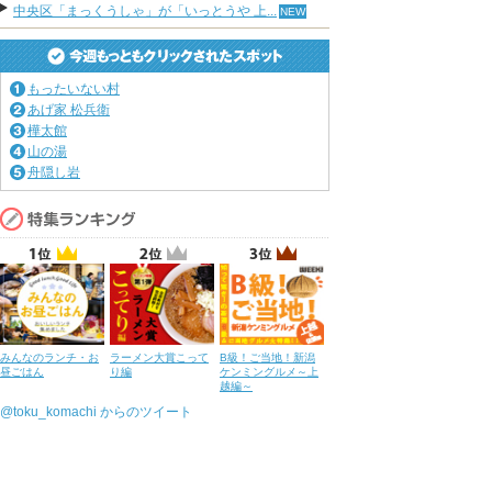
中央区「まっくうしゃ」が「いっとうや 上...
もったいない村
あげ家 松兵衛
樺太館
山の湯
舟隠し岩
みんなのランチ・お
ラーメン大賞こって
B級！ご当地！新潟
昼ごはん
り編
ケンミングルメ～上
越編～
@toku_komachi からのツイート