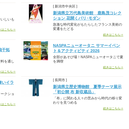
[ 新潟市中央区 ]
新潟県立万代島美術館 鹿島茂コレク
ション 花開くパリ･モダン
おいしいも
急激な時代変化がもたらしたフランス美術の
変遷をたどる
きはこちら⇒
続きはこちら⇒
NASPAニューオータニ サマーイベン
潟干拓
ト＆アクティビティ 2026
全部があそび場！NASPAニューオータニで夏
資料を通し
を満喫
続きはこちら⇒
きはこちら⇒
[ 長岡市 ]
舞いイラ
新潟県立歴史博物館 夏季テーマ展示
「初公開 布 新収蔵品」
ワークショ
「布」に関わる人々の営みから時代の移り変
わりを見つめる
きはこちら⇒
続きはこちら⇒