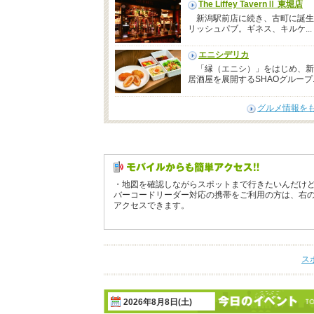
The Liffey TavernⅡ 東堀店
新潟駅前店に続き、古町に誕生
リッシュパブ。ギネス、キルケ...
エニシデリカ
「縁（エニシ）」をはじめ、新
居酒屋を展開するSHAOグループ..
グルメ情報を
・地図を確認しながらスポットまで行きたいんだけ
バーコードリーダー対応の携帯をご利用の方は、右
アクセスできます。
ス
2026年8月8日(土)