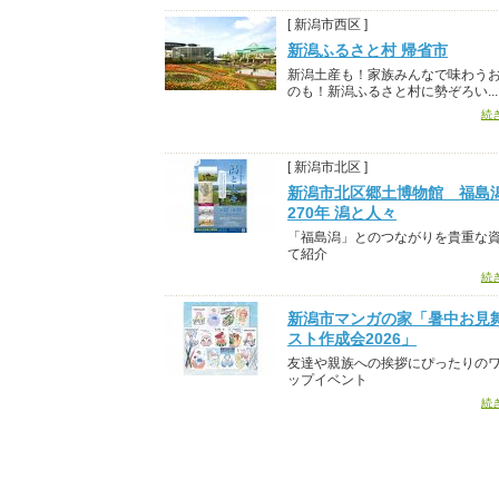
[ 新潟市西区 ]
新潟ふるさと村 帰省市
新潟土産も！家族みんなで味わう
のも！新潟ふるさと村に勢ぞろい...
続
[ 新潟市北区 ]
新潟市北区郷土博物館 福島
270年 潟と人々
「福島潟」とのつながりを貴重な
て紹介
続
新潟市マンガの家「暑中お見
スト作成会2026」
友達や親族への挨拶にぴったりの
ップイベント
続