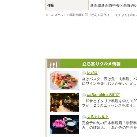
住所
新潟県新潟市中央区西堀通6
※このスポットの掲載情報に誤りがある場合は、こちらよりお知ら
レガロ
昼はパスタ、夜は魚・肉料理、パ
にワインを楽しむ人が多い。定...
waBar ahiru 古町店
和食とイタリア料理を学んで2
フが、 2つのエッセンスを取り...
ふるまち見上
完全予約制の日本料理店「季節料
み」の姉妹店。「みかみの料理を..