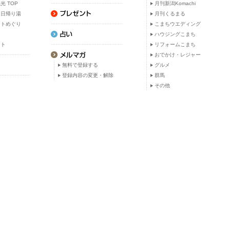
光 TOP
月刊新潟Komachi
・日帰り湯
月刊くるまる
ットめぐり
こまちウエディング
ト
ハウジングこまち
ット
リフォームこまち
おでかけ・レジャー
無料で登録する
グルメ
登録内容の変更・解除
群馬
その他