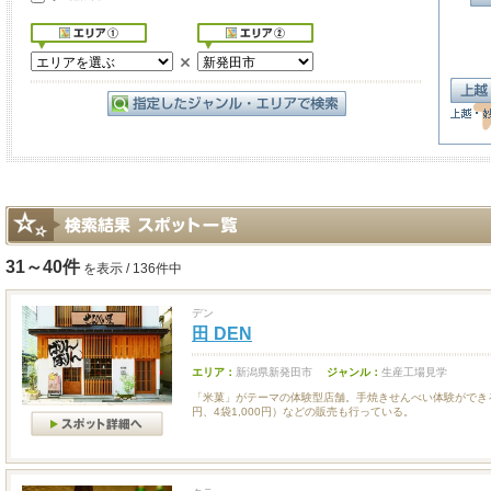
31～40件
を表示 / 136件中
デン
田 DEN
エリア：
新潟県新発田市
ジャンル：
生産工場見学
「米菓」がテーマの体験型店舗。手焼きせんべい体験ができる
円、4袋1,000円）などの販売も行っている。