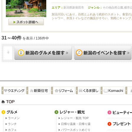
エリア：
新潟県新発田市
ジャンル：
その他自然公園,都市
加治川沿いにあり、自然とふれあう絶好のスポット。食堂の
シャワー、水洗トイレなどの施設がそろい、気軽にキャンプ..
31～40件
を表示 / 136件中
ラーメン
レジャー・観光 TOP
ランチ
日帰り温泉・日帰り湯
カフェ
パワースポットめぐり