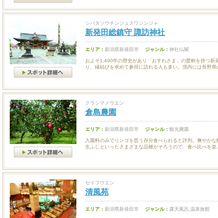
シバタソウチンジュスワジンジャ
新発田総鎮守 諏訪神社
エリア：
新潟県新発田市
ジャンル：
神社仏閣
およそ1,400年の歴史があり「おすわさま」の愛称を持つ
り、縁結びを求めて参拝に訪れる人も多い。境内には長野県の.
クラシマノウエン
倉島農園
エリア：
新潟県新発田市
ジャンル：
観光農園
入園料のみでリンゴを思う存分食べられると評判。爽やかな
生ふじといったさまざまな品種がそろうので、食べ比べを楽..
セイフウエン
清風苑
エリア：
新潟県新発田市
ジャンル：
露天風呂,温泉旅館