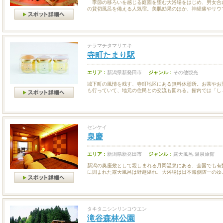
季節の移ろいを感じる庭園を望む大浴場をはじめ、男女合わ
の貸切風呂を備える人気宿。美肌効果のほか、神経痛やリウマ.
テラマチタマリエキ
寺町たまり駅
エリア：
新潟県新発田市
ジャンル：
その他観光
城下町の風情を残す、寺町地区にある無料休憩所。お茶やお
も行っていて、地元の住民との交流も図れる。館内では「し..
センケイ
泉慶
エリア：
新潟県新発田市
ジャンル：
露天風呂,温泉旅館
新潟の奥座敷として親しまれる月岡温泉にある、全国でも有
に囲まれた露天風呂は野趣溢れ、大浴場は日本海側随一のゆ..
タキタニシンリンコウエン
滝谷森林公園