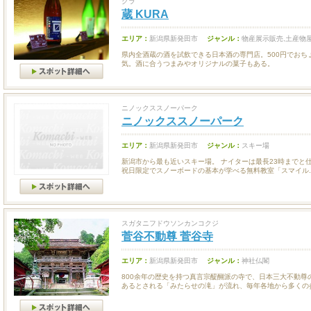
クラ
蔵 KURA
エリア：
新潟県新発田市
ジャンル：
物産展示販売,土産物
県内全酒蔵の酒を試飲できる日本酒の専門店。500円でおち
気。酒に合うつまみやオリジナルの菓子もある。
ニノックススノーパーク
ニノックススノーパーク
エリア：
新潟県新発田市
ジャンル：
スキー場
新潟市から最も近いスキー場。 ナイターは最長23時までと
祝日限定でスノーボードの基本が学べる無料教室「スマイル..
スガタニフドウソンカンコクジ
菅谷不動尊 菅谷寺
エリア：
新潟県新発田市
ジャンル：
神社仏閣
800余年の歴史を持つ真言宗醍醐派の寺で、日本三大不動尊
あるとされる「みたらせの滝」が流れ、毎年各地から多くの参.