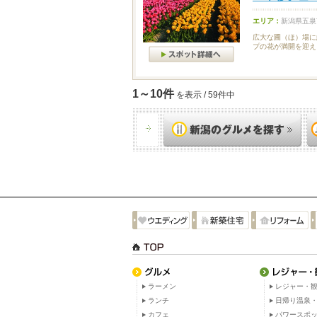
エリア：
新潟県五泉
広大な圃（ほ）場に
プの花が満開を迎え
1～10件
を表示 / 59件中
ラーメン
レジャー・観
ランチ
日帰り温泉
カフェ
パワースポ