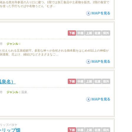
緒ある慈光寺参道の入り口に建つ。1階では加工食品や土産物を販売。2階の食堂で
を使った手打ちそばや名物うどん「むぎ...
市
ジャンル：
たと伝えられる五泉総鎮守。多彩な神々が合祀される御本殿をはじめ40以上の神様が
病退散、厄よけ、縁結びなどさまざまなご...
温泉名）
市
ジャンル：
温泉
リップバタケ
ーリップ畑