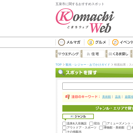
五泉市に関するおすすめスポット
TOP
観光・レジャー・おでかけガイド
検索結果：ス
美術館
温泉
遊園
温泉&入浴施設
宿泊
アミューズメント
アウトドア・スポーツ
博物館・美術館
その他観光