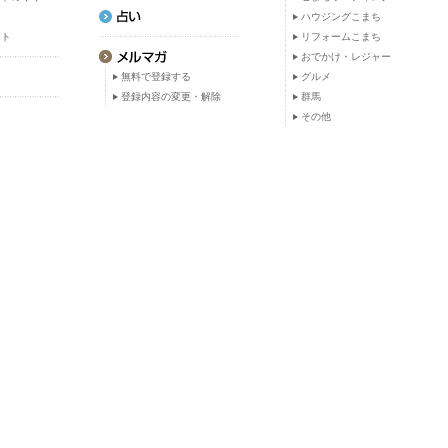
ト
ハウジングこまち
ット
リフォームこまち
おでかけ・レジャー
無料で登録する
グルメ
登録内容の変更・解除
群馬
その他