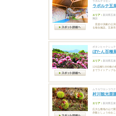
ラポルテゴセン
ラポルテ五
エリア：
新潟県五泉
施設
音楽や演劇の公演
る複合施設。五泉市
ボタンヒャクシュテ
ぼたん百種
エリア：
新潟県五泉
120品種5,00
までライトアップも
ムラカワカンコウク
村川観光栗
エリア：
新潟県五泉
広大な敷地の山で栗
赤飯としょうゆおこ