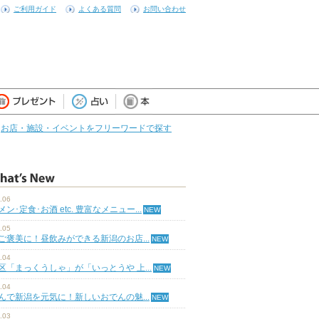
ご利用ガイド
よくある質問
お問い合わせ
お店・施設・イベントをフリーワードで探す
.06
ン･定食･お酒 etc. 豊富なメニュー...
.05
ご褒美に！昼飲みができる新潟のお店...
.04
区「まっくうしゃ」が「いっとうや 上...
.04
んで新潟を元気に！新しいおでんの魅...
.03