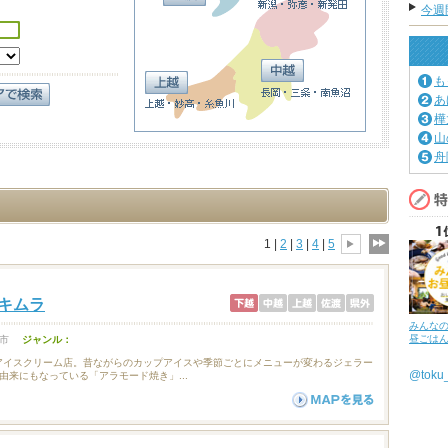
今週
も
あ
樺
山
舟
1 |
2
|
3
|
4
|
5
キムラ
みんな
昼ごは
市
ジャンル：
舗アイスクリーム店。昔ながらのカップアイスや季節ごとにメニューが変わるジェラー
@tok
由来にもなっている「アラモード焼き」...