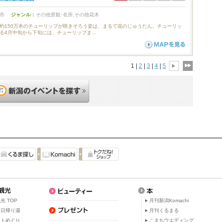
市
ジャンル：
その他景観･名所,その他花木
約150万本のチューリップが咲きそろう姿は、まるで花のじゅうたん。チューリッ
る4月中旬から下旬には、チューリップま...
1 |
2
|
3
|
4
|
5
光 TOP
月刊新潟Komachi
・日帰り湯
月刊くるまる
ットめぐり
こまちウエディング