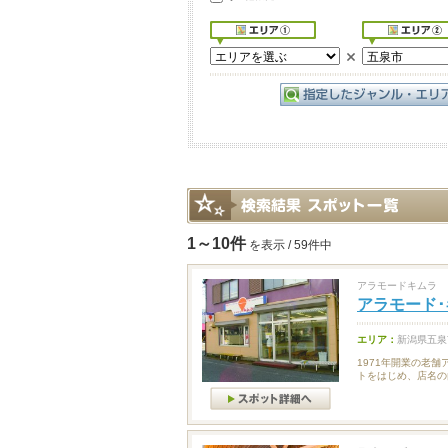
1～10件
を表示 / 59件中
アラモードキムラ
アラモード･
エリア：
新潟県五泉
1971年開業の老
トをはじめ、店名の