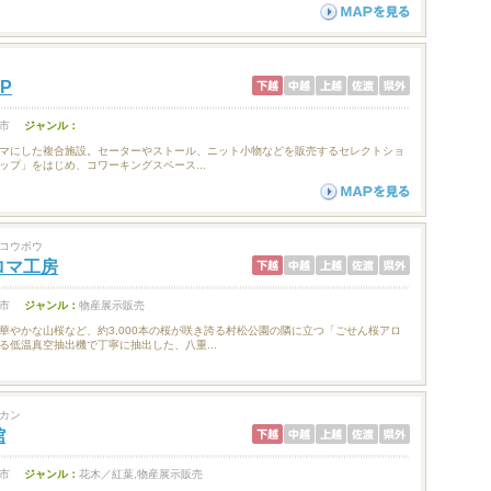
P
市
ジャンル：
マにした複合施設。セーターやストール、ニット小物などを販売するセレクトショ
ップ」をはじめ、コワーキングスペース...
コウボウ
ロマ工房
市
ジャンル：
物産展示販売
華やかな山桜など、約3,000本の桜が咲き誇る村松公園の隣に立つ「ごせん桜アロ
る低温真空抽出機で丁寧に抽出した、八重...
カン
館
市
ジャンル：
花木／紅葉,物産展示販売