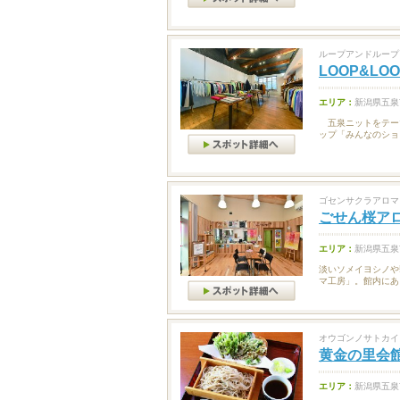
ループアンドループ
LOOP&LOO
エリア：
新潟県五泉
五泉ニットをテー
ップ「みんなのショ
ゴセンサクラアロマ
ごせん桜ア
エリア：
新潟県五泉
淡いソメイヨシノや
マ工房」。館内にあ
オウゴンノサトカイ
黄金の里会
エリア：
新潟県五泉