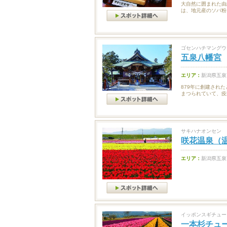
大自然に囲まれた由
は、地元産のソバ粉
ゴセンハチマングウ
五泉八幡宮
エリア：
新潟県五泉
879年に創建され
まつられていて、疫
サキハナオンセン
咲花温泉（
エリア：
新潟県五泉
イッポンスギチュー
一本杉チュ