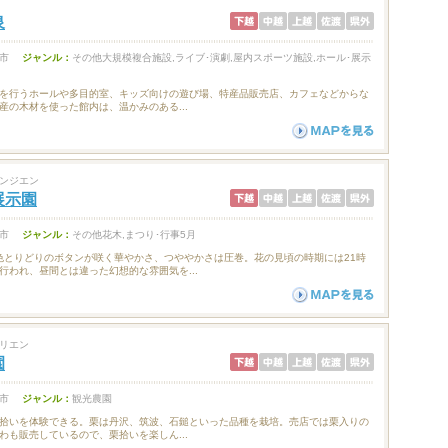
泉
市
ジャンル：
その他大規模複合施設,ライブ･演劇,屋内スポーツ施設,ホール･展示
を行うホールや多目的室、キッズ向けの遊び場、特産品販売店、カフェなどからな
産の木材を使った館内は、温かみのある...
ンジエン
展示園
市
ジャンル：
その他花木,まつり･行事5月
0株の色とりどりのボタンが咲く華やかさ、つややかさは圧巻。花の見頃の時期には21時
行われ、昼間とは違った幻想的な雰囲気を...
リエン
園
市
ジャンル：
観光農園
拾いを体験できる。栗は丹沢、筑波、石鎚といった品種を栽培。売店では栗入りの
わも販売しているので、栗拾いを楽しん...