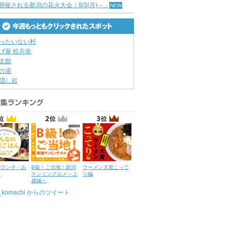
開催される新潟の花火大会｜8/3(月)～...
ったいない村
げ家 松兵衛
太館
の湯
隠し岩
のランチ・お
B級！ご当地！新潟
ラーメン大賞こって
ん
ケンミングルメ～上
り編
越編～
u_komachi からのツイート