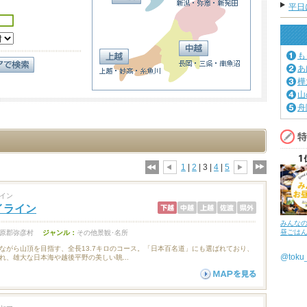
平日
も
あ
樺
山
舟
1
|
2
| 3 |
4
|
5
イン
イライン
みんな
昼ごは
原郡弥彦村
ジャンル：
その他景観･名所
ながら山頂を目指す、全長13.7キロのコース。「日本百名道」にも選ばれており、
@tok
れ、雄大な日本海や越後平野の美しい眺...