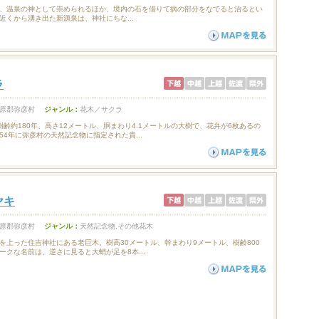
、温泉の神として崇められるほか、境内の石を借りて病の部分をなでると治るとい
近くから湧き出た新源泉は、神社にちな...
ラ
原郡弥彦村
ジャンル：
花木／サクラ
樹齢約180年、高さ12メートル、胴まわり4.1メートルの大樹で、花弁が6枚あるの
4年に弥彦村の天然記念物に指定された貴...
ヤキ
原郡弥彦村
ジャンル：
天然記念物,その他花木
を上った住吉神社にある老巨木。樹高30メートル、幹まわり9メートル、樹齢800
ークな名前は、逆さに見ると大蛸が足を8本...