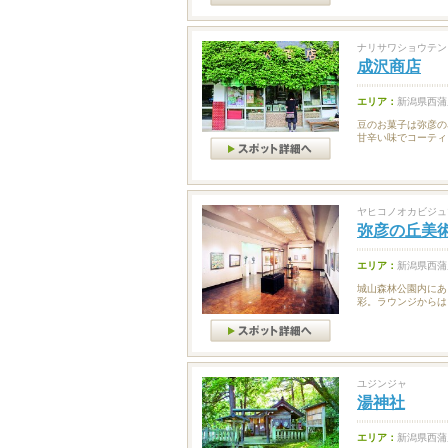
ナリサワショウテン
成沢商店
エリア：
新潟県西蒲
豆のお菓子は弥彦の
甘辛い味でコーティ
ヤヒコノオカビジュ
弥彦の丘美
エリア：
新潟県西蒲
城山森林公園内にあ
彩。ラウンジからは
ユジンジャ
湯神社
エリア：
新潟県西蒲