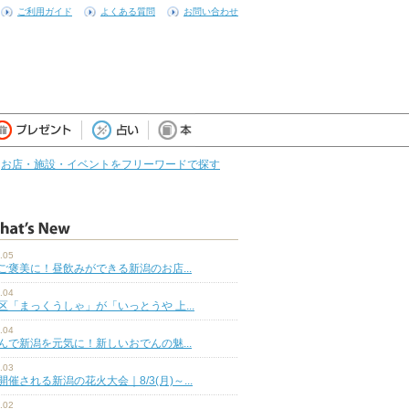
ご利用ガイド
よくある質問
お問い合わせ
お店・施設・イベントをフリーワードで探す
.05
ご褒美に！昼飲みができる新潟のお店...
.04
区「まっくうしゃ」が「いっとうや 上...
.04
んで新潟を元気に！新しいおでんの魅...
.03
開催される新潟の花火大会｜8/3(月)～...
.02