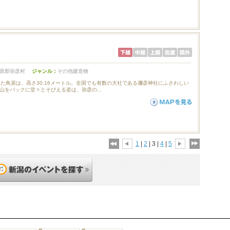
原郡弥彦村
ジャンル：
その他建造物
れた鳥居は、高さ30.16メートル。全国でも有数の大社である彌彦神社にふさわしい
山をバックに堂々とそびえる姿は、弥彦の...
1
|
2
| 3 |
4
|
5