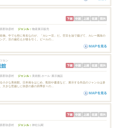
原郡弥彦村
ジャンル：
物産展示販売
名物。中でも特に有名なのが、「カレー豆」だ。空豆を油で揚げて、カレー風味の
ング。豆の歯応えが後を引く。ビールの...
ツカン
術館
原郡弥彦村
ジャンル：
美術館,ホール･展示施設
る小さな美術館。日本画をはじめ、彫刻や書道など、展示する作品のジャンルは多
、大きな窓越しに弥彦の森の四季折々の...
原郡弥彦村
ジャンル：
神社仏閣