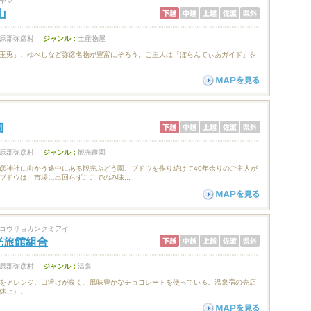
ヤマ
山
原郡弥彦村
ジャンル：
土産物屋
玉兎」、ゆべしなど弥彦名物が豊富にそろう。ご主人は「ぼらんてぃあガイド」を
園
原郡弥彦村
ジャンル：
観光農園
彦神社に向かう途中にある観光ぶどう園。ブドウを作り続けて40年余りのご主人が
ブドウは、市場に出回らずここでのみ味...
コウリョカンクミアイ
光旅館組合
原郡弥彦村
ジャンル：
温泉
をアレンジ。口溶けが良く、風味豊かなチョコレートを使っている。温泉宿の売店
休止）。