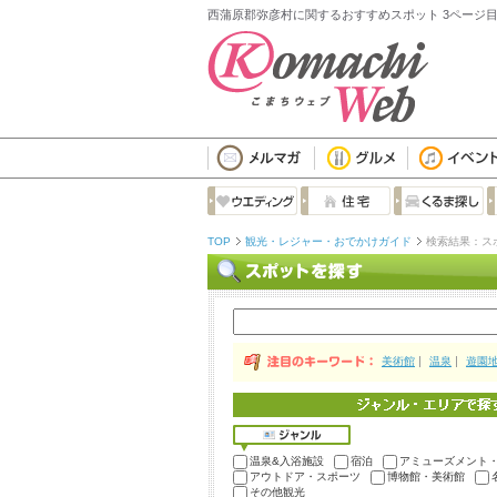
西蒲原郡弥彦村に関するおすすめスポット 3ページ
TOP
観光・レジャー・おでかけガイド
検索結果：ス
美術館
温泉
遊園
温泉&入浴施設
宿泊
アミューズメント
アウトドア・スポーツ
博物館・美術館
その他観光