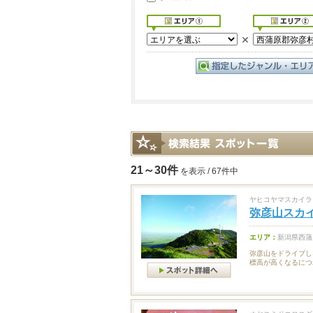
21～30件
を表示 / 67件中
ヤヒコヤマスカイラ
弥彦山スカ
エリア：
新潟県西蒲
弥彦山をドライブし
標高が高くなるにつ