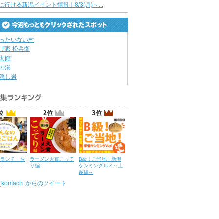
に行ける新潟イベント情報｜8/3(月)～...
ったいない村
げ家 松兵衛
太館
の湯
隠し岩
のランチ・お
ラーメン大賞こって
B級！ご当地！新潟
ん
り編
ケンミングルメ～上
越編～
u_komachi からのツイート