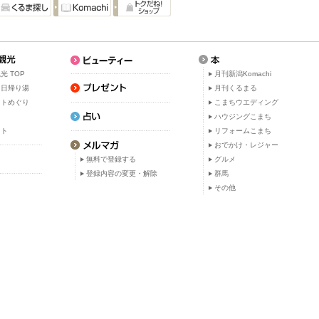
光 TOP
月刊新潟Komachi
・日帰り湯
月刊くるまる
ットめぐり
こまちウエディング
ト
ハウジングこまち
ット
リフォームこまち
おでかけ・レジャー
無料で登録する
グルメ
登録内容の変更・解除
群馬
その他