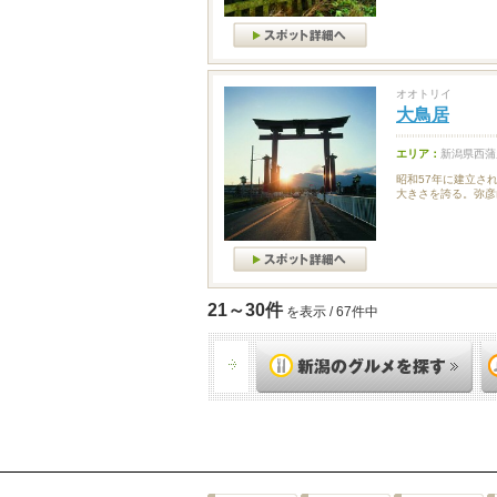
オオトリイ
大鳥居
エリア：
新潟県西蒲
昭和57年に建立さ
大きさを誇る。弥彦
21～30件
を表示 / 67件中