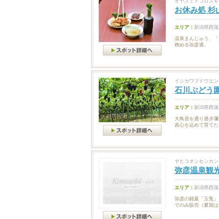
オヤスミドコロスギ
お休み処 杉
エリア：
新潟県西蒲
温泉まんじゅう、「
務める弥彦通。
イシカワブドウエン
石川ぶどう
エリア：
新潟県西蒲
大鳥居を通り過ぎ彌
真心を込めて育てた
ヤヒコオンセンカン
弥彦温泉観
エリア：
新潟県西蒲
弥彦の銘菓「玉兎」
でのみ販売（夏期は