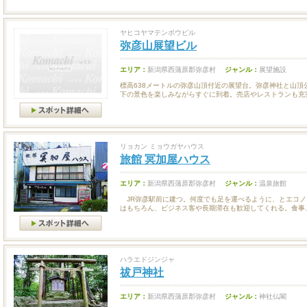
ヤヒコヤマテンボウビル
弥彦山展望ビル
エリア：
新潟県西蒲原郡弥彦村
ジャンル：
展望施設
標高638メートルの弥彦山頂付近の展望台。弥彦神社と山頂
下の景色を楽しみながらすぐに到着。売店やレストランも充実.
リョカン ミョウガヤハウス
旅館 冥加屋ハウス
エリア：
新潟県西蒲原郡弥彦村
ジャンル：
温泉旅館
JR弥彦駅前に建つ。何度でも足を運べるように、とエコノ
はもちろん、ビジネス客や長期滞在も歓迎してくれる。食事..
ハラエドジンジャ
祓戸神社
エリア：
新潟県西蒲原郡弥彦村
ジャンル：
神社仏閣