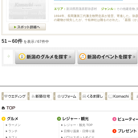
エリア：
新潟県西蒲原郡弥彦村
ジャンル：
その他建造物,
1694年、長岡藩第三代藩主牧野忠辰が造営、寄進した。弥彦
の建物が焼失したが、十桂神社は難をのがれた。「蟇股（かえ.
51～60件
を表示 / 67件中
ラーメン
レジャー・観光 TOP
ランチ
日帰り温泉・日帰り湯
カフェ
パワースポットめぐり