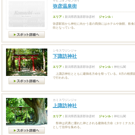
ヤヒコオンセンガイ
弥彦温泉街
エリア：
新潟県西蒲原郡弥彦村
ジャンル：
弥彦駅前から神社に向かう道の両側にはホテルや旅館、飲食
街となっている。
シモスワジンジャ
下諏訪神社
エリア：
新潟県西蒲原郡弥彦村
ジャンル：
神社仏閣
上諏訪神社とともに建御名方命を祭っている。8月の相撲
で行われる。
カミスワジンジャ
上諏訪神社
エリア：
新潟県西蒲原郡弥彦村
ジャンル：
神社仏閣
祭神は武勇に優れた神とされる建御名方命（タケミナカタ
として信仰を集める。