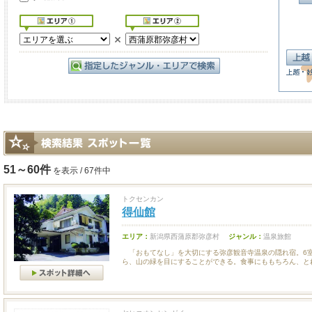
51～60件
を表示 / 67件中
トクセンカン
得仙館
エリア：
新潟県西蒲原郡弥彦村
ジャンル：
温泉旅館
「おもてなし」を大切にする弥彦観音寺温泉の隠れ宿。6
ら、山の緑を目にすることができる。食事にももちろん、とれ.