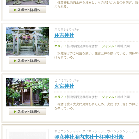
彌彦神社境内全体を見回し、もののけが入るのを防ぎ、訪れ
えられる。
スミヨシジンジャ
住吉神社
エリア：
新潟県西蒲原郡弥彦村
ジャンル：
神社仏閣
水難除けのご利益を願い、住吉三神を祭っている。樹齢80
けられている。
ヒノミヤジンジャ
火宮神社
エリア：
新潟県西蒲原郡弥彦村
ジャンル：
神社仏閣
弥彦は度々大火に見舞われたため、火防（ひぶせ）の神と
を祭っている。
ヤヒコジンジャケイダイマッシャジュウバシラジンジャシャ
弥彦神社境内末社十柱神社社殿