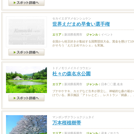
セカイエダマメセンシュケン
世界えだまめ早食い選手権
エリア：
新潟県長岡市
ジャンル：
イベント
全国から枝豆好きが集結する国際競技大会。賞金を懸けて10
がそろう「えだまめマルシェ」も実施。
トドノモリメイスイコウエン
杜々の森名水公園
エリア：
新潟県長岡市
ジャンル：
日本〇〇選,名水
ブナやケヤキ、カエデなど古木が群立し、神秘的な森の裾か
けている。展示施設「アトレとど」、レストラン「銘森」、..
マンボンザクラショクジュタイ
万本桜植樹帯
エリア：
新潟県長岡市
ジャンル：
花木／サクラ