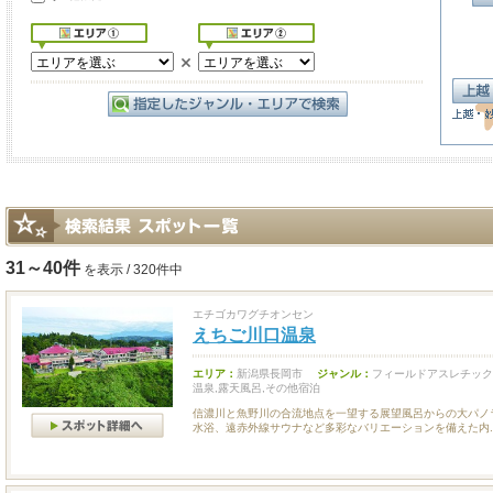
31～40件
を表示 / 320件中
エチゴカワグチオンセン
えちご川口温泉
エリア：
新潟県長岡市
ジャンル：
フィールドアスレチック
温泉,露天風呂,その他宿泊
信濃川と魚野川の合流地点を一望する展望風呂からの大パノ
水浴、遠赤外線サウナなど多彩なバリエーションを備えた内..