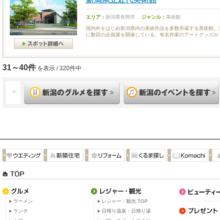
エリア：
新潟県長岡市
ジャンル：
美術館
国内外をはじめ新潟県内の美術作品を多数所蔵する美術館。
に数回の企画展を開催している。有名作家のアートグッズが..
31～40件
を表示 / 320件中
ラーメン
レジャー・観光 TOP
ランチ
日帰り温泉・日帰り湯