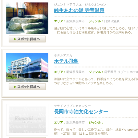
ジュンナマアワノユ ジホウオンセン
純生あわの湯 寺宝温泉
エリア：
新潟県長岡市
ジャンル：
日帰り温泉
泡が肌に心地いいミネラル泉をかけ流しで楽しめる。地下1,
ーにも使われるほど湯量豊富。床暖房付きの広間もある。
ホテルアスカ
ホテル飛鳥
エリア：
新潟県長岡市
ジャンル：
露天風呂,リゾートホテ
海沿いに立つホテルとあって、四季折々にその色を変える日
つかりながら270度のパノラマを楽しめる。
テラドマリブンカセンター
長岡市寺泊文化センター
エリア：
新潟県長岡市
ジャンル：
作って、飾って、楽しい工作フェス。ほか、縁日やe-sport
祝）～27日（日）はミニ四駆展を開催。