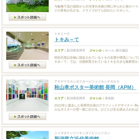
与板橋下流の堤防から大河津分水路の間に作られた桜ロード
クの景色が広がる。ドライブがてら訪れたいスポット。
トキミーテ
トキみ～て
エリア：
新潟県長岡市
ジャンル：
ホール･展示施設
特別天然記念物に指定されているトキの生態や環境について
キみ～て」では、分散飼育されているトキを大きな観察窓か..
アキヤマタカシポスタービジュツカンナガオカ
秋山孝ポスター美術館 長岡（APM）
エリア：
新潟県長岡市
ジャンル：
美術館
2022年に逝去した長岡市出身のグラフィックデザイナー･
ルなポスターが壁一面に広がる。ひとたび足を踏み入れれば..
ニイガタケンリツキンダイビジュツカン
新潟県立近代美術館