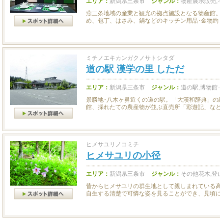
エリア：
新潟県三条市
ジャンル：
物産展示販売,
燕三条地域の産業と観光の拠点施設となる物産館
め、包丁、はさみ、鍋などのキッチン用品･金物約１万
ミチノエキカンガクノサトシタダ
道の駅 漢学の里 しただ
エリア：
新潟県三条市
ジャンル：
道の駅,博物館
景勝地･八木ヶ鼻近くの道の駅。「大漢和辞典」の
館、採れたての農産物が並ぶ直売所「彩遊記」などが
ヒメサユリノコミチ
ヒメサユリの小径
エリア：
新潟県三条市
ジャンル：
その他花木,登
昔からヒメサユリの群生地として親しまれている
自生する清楚で可憐な姿を見ることができ、見頃