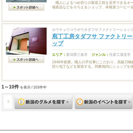
職人によるつめ切りの製造工程を見学できるオー
場産品などをそろえるショップ、本格派コーヒーを提
ホウチョウコウボウタダフサファクトリーショッ
庖丁工房タダフサ ファクトリー
ップ
エリア：
新潟県三条市
ジャンル：
生産工場見学
1948年創業。職人の手仕事にこだわり、高級刃
切り包丁などを製造する。同敷地内にショップを併設
1～10件
を表示 / 103件中