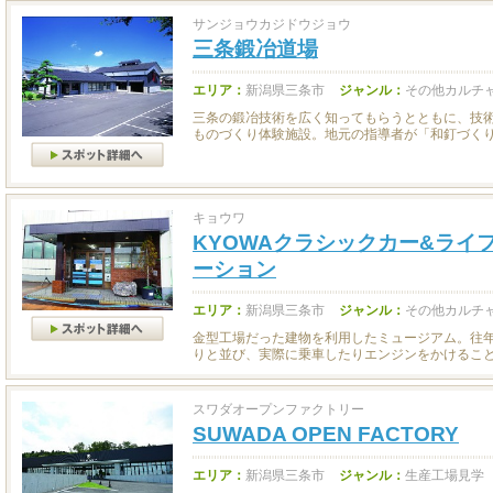
サンジョウカジドウジョウ
三条鍛冶道場
エリア：
新潟県三条市
ジャンル：
その他カルチャ
三条の鍛冶技術を広く知ってもらうとともに、技
ものづくり体験施設。地元の指導者が「和釘づくり」
キョウワ
KYOWAクラシックカー&ライ
ーション
エリア：
新潟県三条市
ジャンル：
その他カルチ
金型工場だった建物を利用したミュージアム。往
りと並び、実際に乗車したりエンジンをかけることも
スワダオープンファクトリー
SUWADA OPEN FACTORY
エリア：
新潟県三条市
ジャンル：
生産工場見学