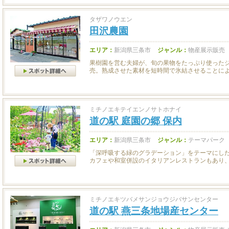
タザワノウエン
田沢農園
エリア：
新潟県三条市
ジャンル：
物産展示販売
果樹園を営む夫婦が、旬の果物をたっぷり使った
売。熟成させた素材を短時間で氷結させることにより
ミチノエキテイエンノサトホナイ
道の駅 庭園の郷 保内
エリア：
新潟県三条市
ジャンル：
テーマパーク
「深呼吸する緑のグラデーション」をテーマにし
カフェや和室併設のイタリアンレストランもあり、緑
ミチノエキツバメサンジョウジバサンセンター
道の駅 燕三条地場産センター