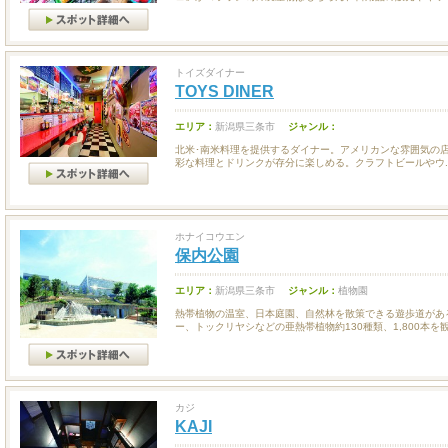
トイズダイナー
TOYS DINER
エリア：
新潟県三条市
ジャンル：
北米･南米料理を提供するダイナー。アメリカンな雰囲気の
彩な料理とドリンクが存分に楽しめる。クラフトビールやウ..
ホナイコウエン
保内公園
エリア：
新潟県三条市
ジャンル：
植物園
熱帯植物の温室、日本庭園、自然林を散策できる遊歩道があ
ー、トックリヤシなどの亜熱帯植物約130種類、1,800本を観賞
カジ
KAJI