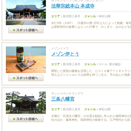
ホッケシュウソウホンザンホンジョウジ
法華宗総本山 本成寺
エリア：
新潟県三条市
ジャンル：
神社仏閣
永仁5年（1297）、日蓮宗の僧･日印上人によって創建。毎
は室町時代の故事にならった行事で、のこぎり、おのなどを持.
メゾンイトウ
メゾン伊とう
エリア：
新潟県三条市
ジャンル：
ホール･展示施設
閉院した医院の建物を活用した、ビストロ兼アートギャラリ
理人などジャンルレスな経歴を持つご主人。手の込んだ地産..
サンジョウハチマングウ
三条八幡宮
エリア：
新潟県三条市
ジャンル：
神社仏閣
京都の「石清水八幡宮」の分霊を勧請し作られた槻田神社が
社のほか、厳島神社、稲荷神社が鎮座する。江戸時代から続..