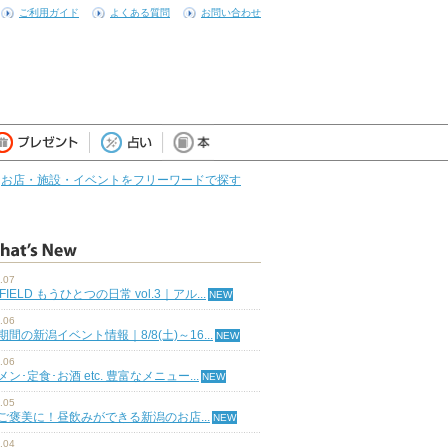
ご利用ガイド
よくある質問
お問い合わせ
お店・施設・イベントをフリーワードで探す
.07
 FIELD もうひとつの日常 vol.3｜アル...
.06
期間の新潟イベント情報｜8/8(土)～16...
.06
ン･定食･お酒 etc. 豊富なメニュー...
.05
ご褒美に！昼飲みができる新潟のお店...
.04