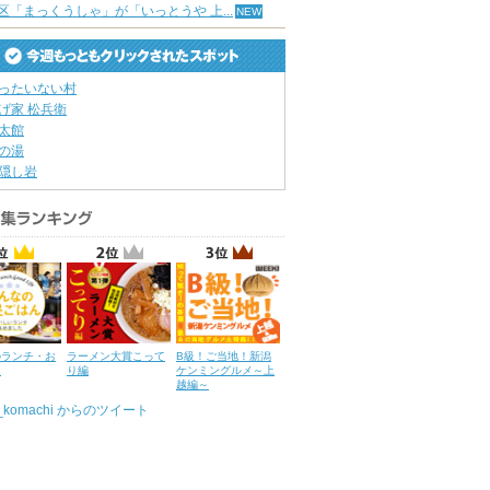
区「まっくうしゃ」が「いっとうや 上...
ったいない村
げ家 松兵衛
太館
の湯
隠し岩
のランチ・お
ラーメン大賞こって
B級！ご当地！新潟
ん
り編
ケンミングルメ～上
越編～
u_komachi からのツイート