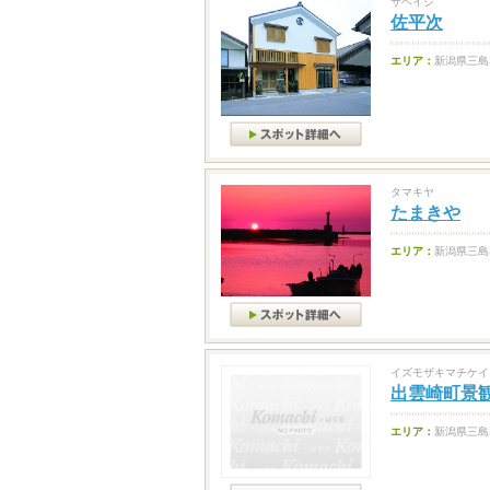
サヘイジ
佐平次
エリア：
新潟県三島
タマキヤ
たまきや
エリア：
新潟県三島
イズモザキマチケイ
出雲崎町景
エリア：
新潟県三島