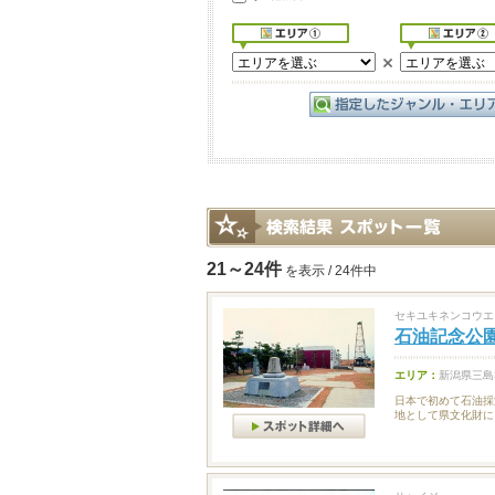
21～24件
を表示 / 24件中
セキユキネンコウエ
石油記念公
エリア：
新潟県三島
日本で初めて石油採
地として県文化財に