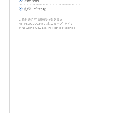
利用規約
お問い合わせ
古物営業許可 新潟県公安委員会
No.461020002467(株)ニューズ･ライン
© Newsline Co., Ltd. All Rights Reserved.