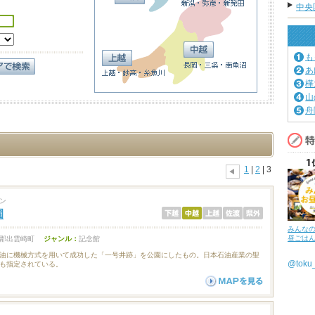
中央
も
あ
樺
山
舟
1
|
2
| 3
ン
園
みんな
昼ごは
郡出雲崎町
ジャンル：
記念館
油に機械方式を用いて成功した「一号井跡」を公園にしたもの。日本石油産業の聖
@tok
も指定されている。