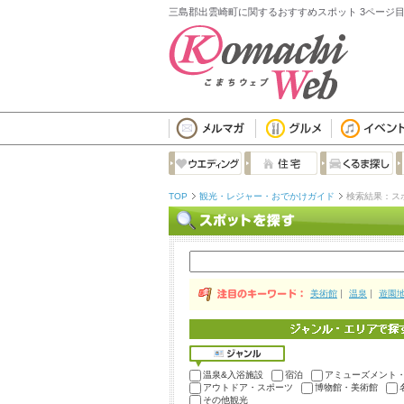
三島郡出雲崎町に関するおすすめスポット 3ページ
TOP
観光・レジャー・おでかけガイド
検索結果：ス
美術館
温泉
遊園
温泉&入浴施設
宿泊
アミューズメント
アウトドア・スポーツ
博物館・美術館
その他観光