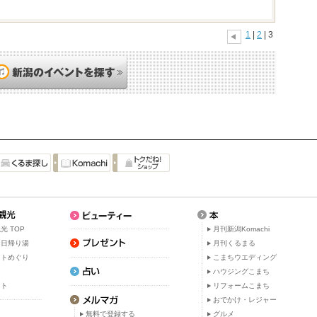
1
|
2
| 3
光 TOP
月刊新潟Komachi
・日帰り湯
月刊くるまる
ットめぐり
こまちウエディング
ト
ハウジングこまち
ット
リフォームこまち
おでかけ・レジャー
無料で登録する
グルメ