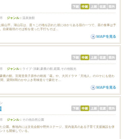
市
ジャンル：
温泉旅館
た銀山平。湖山荘は、度々この地を訪れた彼にゆかりある宿の一つで、昼の食事は予
。自家栽培のそば粉を使った手打ちそば...
市
ジャンル：
ライブ･演劇,豪農の館,庭園,その他観光
豪農の館。宮尾登美子原作の映画「蔵」や、大河ドラマ「天地人」のロケにも使わ
間、梁間6間のかやぶき寄棟造りで豪壮そ...
ン
園
市
ジャンル：
その他自然公園
た公園。敷地内には文化会館や野外ステージ、室内遊具のある子育て支援施設を併
ントも開催している。