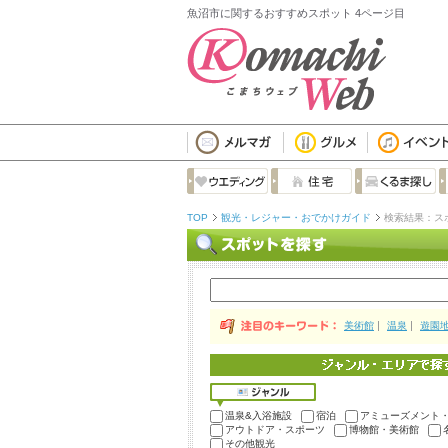
魚沼市に関するおすすめスポット 4ページ目
TOP
観光・レジャー・おでかけガイド
検索結果：ス
美術館
温泉
遊園
温泉&入浴施設
宿泊
アミューズメント
アウトドア・スポーツ
博物館・美術館
その他観光