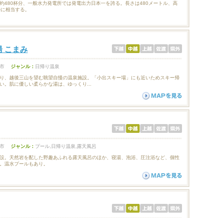
約480杯分、一般水力発電所では発電出力日本一を誇る。長さは480メートル、高
ルに相当する。
ミ
 こまみ
市
ジャンル：
日帰り温泉
り、越後三山を望む眺望自慢の温泉施設。「小出スキー場」にも近いためスキー帰
い。肌に優しい柔らかな湯は、ゆっくり...
市
ジャンル：
プール,日帰り温泉,露天風呂
設。天然岩を配した野趣あふれる露天風呂のほか、寝湯、泡浴、圧注浴など、個性
。温水プールもあり。