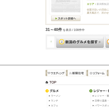
エリア：
新潟県魚沼
佐梨川沿いの渓谷に
露天風呂で、沢のせ
31～40件
を表示 / 108件中
ラーメン
レジャー・観
ランチ
日帰り温泉
カフェ
パワースポ