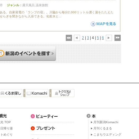
市
ジャンル：
露天風呂,温泉旅館
ある、自家発電の「ランプの宿」。川脇から毎分2,000リットル湧く湯をたたえた
せらぎを聞きながら入浴できる。化粧水と...
2
|
3
| 4 |
5
|
6
光 TOP
月刊新潟Komachi
・日帰り湯
月刊くるまる
ットめぐり
こまちウエディング