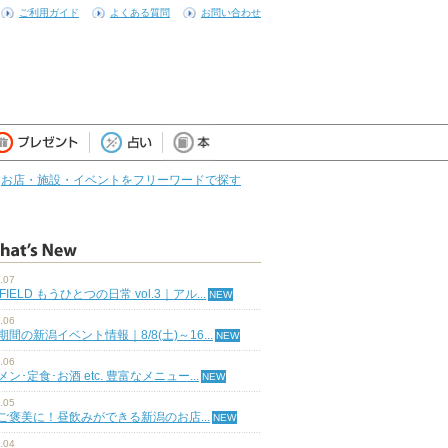
ご利用ガイド
よくある質問
お問い合わせ
お店・施設・イベントをフリーワードで探す
.07
 FIELD もうひとつの日常 vol.3｜アル...
.06
期間の新潟イベント情報｜8/8(土)～16...
.06
ン･定食･お酒 etc. 豊富なメニュー...
.05
ご褒美に！昼飲みができる新潟のお店...
.04