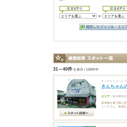
31～40件
を表示 / 108件中
キンチャンノハムコ
きんちゃん
エリア：
新潟県魚沼
添加物を最小限に抑
ミックスし、食感も