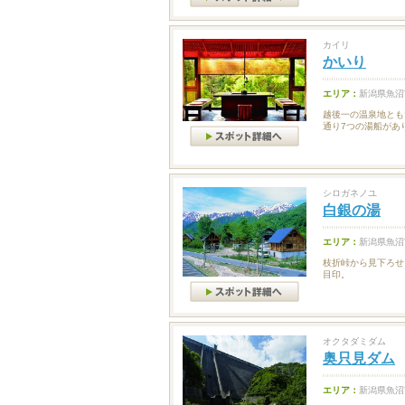
カイリ
かいり
エリア：
新潟県魚沼
越後一の温泉地とも
通り7つの湯船があ
シロガネノユ
白銀の湯
エリア：
新潟県魚沼
枝折峠から見下ろせ
目印。
オクタダミダム
奥只見ダム
エリア：
新潟県魚沼