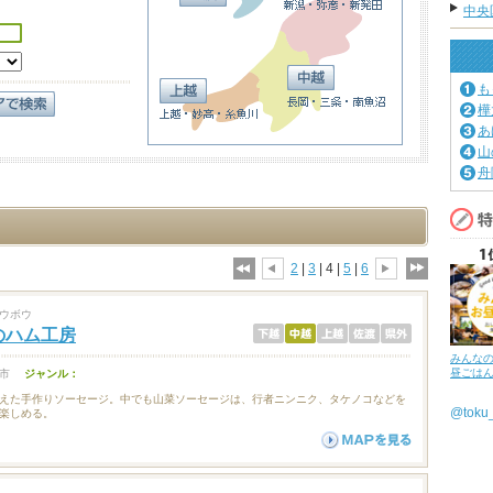
中央
も
樺
あ
山
舟
2
|
3
| 4 |
5
|
6
ウボウ
のハム工房
みんな
昼ごは
市
ジャンル：
えた手作りソーセージ。中でも山菜ソーセージは、行者ニンニク、タケノコなどを
@tok
楽しめる。