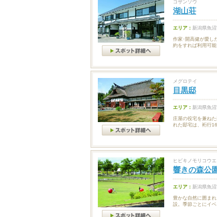
コザンソウ
湖山荘
エリア：
新潟県魚沼
作家･開高健が愛し
約をすれば利用可能
メグロテイ
目黒邸
エリア：
新潟県魚沼
庄屋の役宅を兼ねた
れた邸宅は、裄行16
ヒビキノモリコウエ
響きの森公
エリア：
新潟県魚沼
豊かな自然に囲まれ
設。季節ごとにイベ