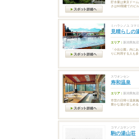
貯水量は東京ドーム
さは60階建てのビ
ミハラシノユ コマ
見晴らしの湯
エリア：
新潟県魚沼
「小出公園」内にあ
りに利用する人も多
スワオンセン
寿和温泉
エリア：
新潟県魚沼
市営の日帰り温泉施
豊かな湯が楽しめる
コマノユサンソウ
駒の湯山荘