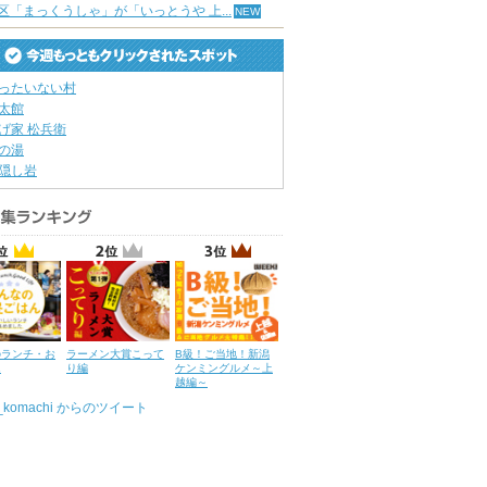
区「まっくうしゃ」が「いっとうや 上...
ったいない村
太館
げ家 松兵衛
の湯
隠し岩
のランチ・お
ラーメン大賞こって
B級！ご当地！新潟
ん
り編
ケンミングルメ～上
越編～
u_komachi からのツイート