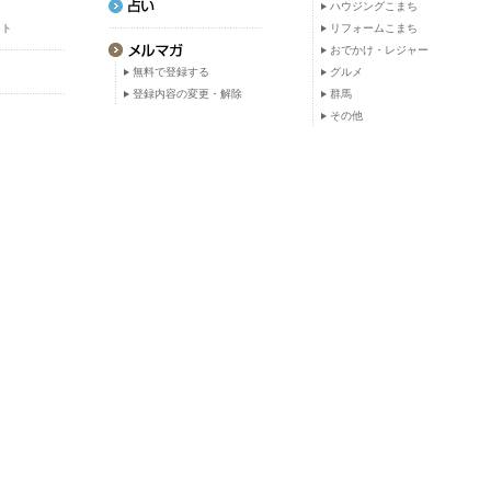
ト
ハウジングこまち
ット
リフォームこまち
おでかけ・レジャー
無料で登録する
グルメ
登録内容の変更・解除
群馬
その他