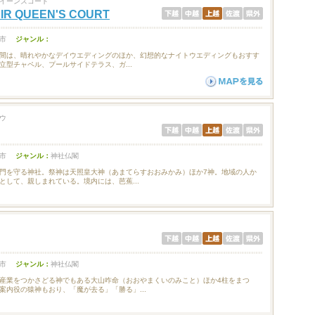
イーンズコート
IR QUEEN'S COURT
市
ジャンル：
間は、晴れやかなデイウエディングのほか、幻想的なナイトウエディングもおすす
立型チャペル、プールサイドテラス、ガ...
ウ
市
ジャンル：
神社仏閣
門を守る神社。祭神は天照皇大神（あまてらすおおみかみ）ほか7神。地域の人か
として、親しまれている。境内には、芭蕉...
市
ジャンル：
神社仏閣
産業をつかさどる神でもある大山咋命（おおやまくいのみこと）ほか4柱をまつ
案内役の猿神もおり、「魔が去る」「勝る」...