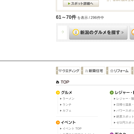
61～70件
を表示 / 296件中
ラーメン
レジャー・観
ランチ
日帰り温泉
カフェ
パワースポ
絶景スポッ
ゼロ円スポ
イベント TOP