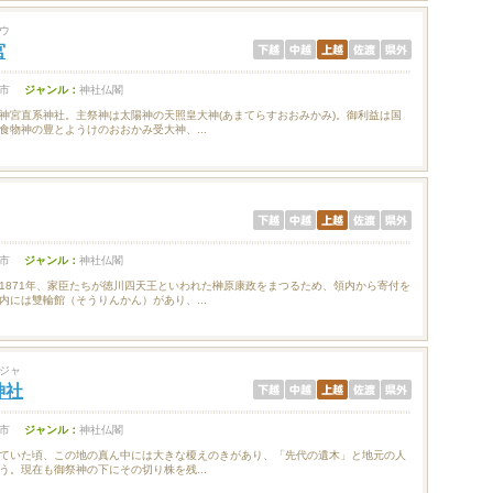
ウ
宮
市
ジャンル：
神社仏閣
神宮直系神社。主祭神は太陽神の天照皇大神(あまてらすおおみかみ)。御利益は国
食物神の豊とようけのおおかみ受大神、...
市
ジャンル：
神社仏閣
1871年、家臣たちが徳川四天王といわれた榊原康政をまつるため、領内から寄付を
内には雙輪館（そうりんかん）があり、...
ジャ
神社
市
ジャンル：
神社仏閣
ていた頃、この地の真ん中には大きな榎えのきがあり、「先代の遺木」と地元の人
う。現在も御祭神の下にその切り株を残...