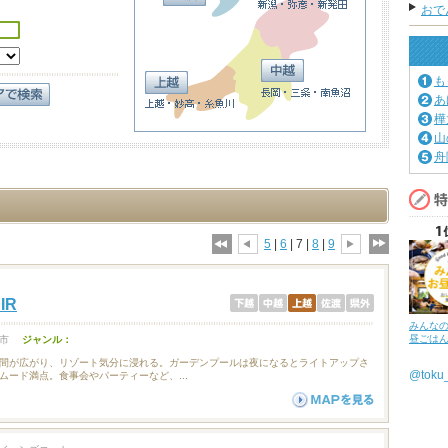
おで
も
あ
樺
山
舟
5
|
6
| 7 |
8
|
9
IR
みんな
昼ごは
市
ジャンル：
間が広がり、リゾート気分に浸れる。ガーデンプールは夜になるとライトアップさ
@tok
ムード満点。食事会やパーティーなど、...