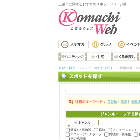
上越市に関するおすすめスポット 7ページ目
TOP
観光・レジャー・おでかけガイド
検索結果：ス
美術館
温泉
遊園
温泉&入浴施設
宿泊
アミューズメント
アウトドア・スポーツ
博物館・美術館
その他観光