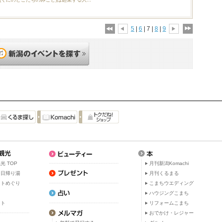
5
|
6
| 7 |
8
|
9
光 TOP
月刊新潟Komachi
・日帰り湯
月刊くるまる
ットめぐり
こまちウエディング
ト
ハウジングこまち
ット
リフォームこまち
おでかけ・レジャー