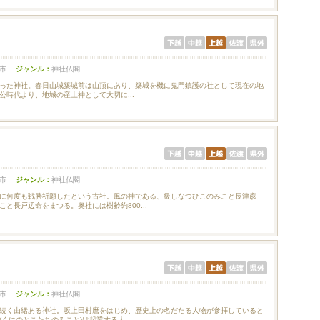
市
ジャンル：
神社仏閣
った神社。春日山城築城前は山頂にあり、築城を機に鬼門鎮護の社として現在の地
公時代より、地城の産土神として大切に...
市
ジャンル：
神社仏閣
に何度も戦勝祈願したという古社。風の神である、級しなつひこのみこと長津彦
と長戸辺命をまつる。奥社には樹齢約800...
市
ジャンル：
神社仏閣
続く由緒ある神社。坂上田村麿をはじめ、歴史上の名だたる人物が参拝していると
くにのとこたちのみこと)は起業する人...