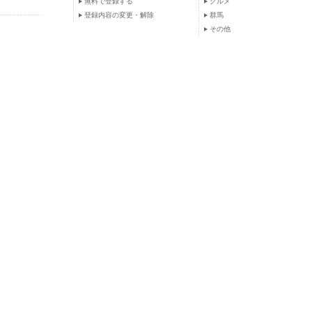
無料で登録する
グルメ
登録内容の変更・解除
群馬
その他