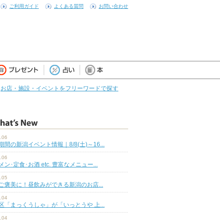
ご利用ガイド
よくある質問
お問い合わせ
お店・施設・イベントをフリーワードで探す
.06
期間の新潟イベント情報｜8/8(土)～16...
.06
ン･定食･お酒 etc. 豊富なメニュー...
.05
ご褒美に！昼飲みができる新潟のお店...
.04
区「まっくうしゃ」が「いっとうや 上...
.04