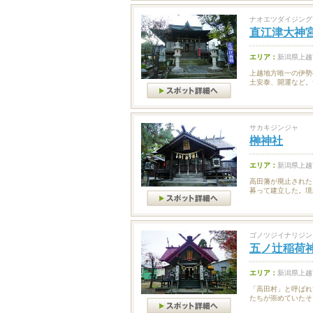
ナオエツダイジング
直江津大神
エリア：
新潟県上越
上越地方唯一の伊勢
土安泰、開運など。
サカキジンジャ
榊神社
エリア：
新潟県上越
高田藩が廃止された
募って建立した。境
ゴノツジイナリジン
五ノ辻稲荷
エリア：
新潟県上越
「高田村」と呼ばれ
たちが崇めていたそ