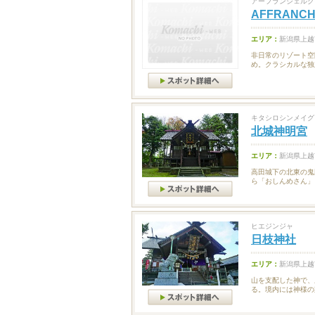
アーフランシェルク
AFFRANCH
エリア：
新潟県上越
非日常のリゾート空
め。クラシカルな独
キタシロシンメイグ
北城神明宮
エリア：
新潟県上越
高田城下の北東の鬼
ら「おしんめさん」
ヒエジンジャ
日枝神社
エリア：
新潟県上越
山を支配した神で、
る。境内には神様の