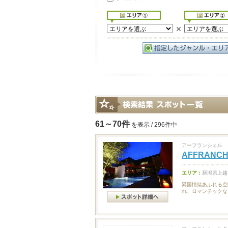
61～70件
を表示 / 296件中
アーフランシェル
AFFRANCH
エリア：
新潟県上越
異国情緒あふれる空
れ、ロマンチックな