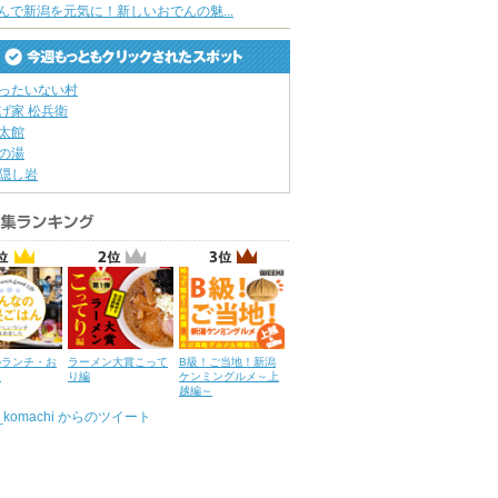
んで新潟を元気に！新しいおでんの魅...
ったいない村
げ家 松兵衛
太館
の湯
隠し岩
のランチ・お
ラーメン大賞こって
B級！ご当地！新潟
ん
り編
ケンミングルメ～上
越編～
u_komachi からのツイート