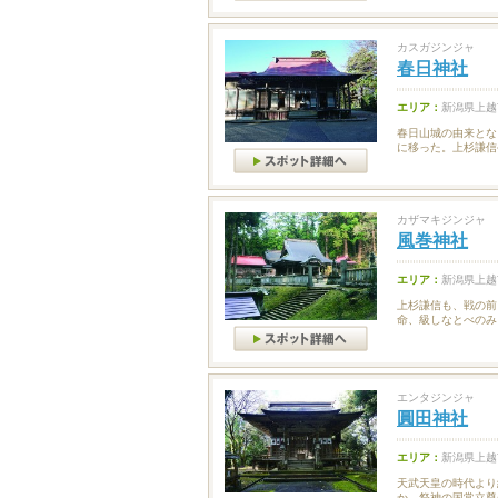
カスガジンジャ
春日神社
エリア：
新潟県上越
春日山城の由来とな
に移った。上杉謙信
カザマキジンジャ
風巻神社
エリア：
新潟県上越
上杉謙信も、戦の前
命、級しなとべのみこ
エンタジンジャ
圓田神社
エリア：
新潟県上越
天武天皇の時代より
か。祭神の国常立尊(