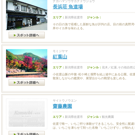
ナガハマソウサカナドウジョウ
長浜荘 魚道場
エリア：
新潟県佐渡市
ジャンル：
その日の漁で収穫した新鮮な魚が評判の店。目の前の真野湾
丼やイカ丼を味わえる。
モミジヤマ
紅葉山
エリア：
新潟県佐渡市
ジャンル：
花木／紅葉,その他自然
小佐渡山脈の中腹･松ケ崎と畑野を結ぶ途中にある公園。佐
散策しながらの鑑賞や、展望台からの眺望も楽しめる。
サイトウノウエン
齋藤農園
エリア：
新潟県佐渡市
ジャンル：
観光農園
佐渡で唯一、いちご狩り体験ができるこちら。安全性に配慮
は、いちごを凍らせて削った名物「いちごけずり」が味わえる.