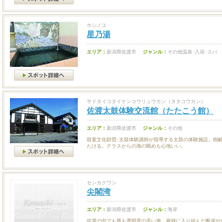
ホシノユ
星乃湯
エリア：
新潟県佐渡市
ジャンル：
その他温泉･入浴･スパ
サドタイコタイケンコウリュウカン（タタコウカン）
佐渡太鼓体験交流館（たたこう館）
エリア：
新潟県佐渡市
ジャンル：
その他
鼓童文化財団･太鼓体験講師が指導する太鼓の体験施設。樹齢
たける。テラスからの海の眺めも心地いい。
センカクワン
尖閣湾
エリア：
新潟県佐渡市
ジャンル：
海岸
佐渡の中でも最も透明度の高い海。複雑に入り組んだ断崖や