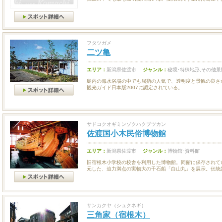
フタツガメ
二ツ亀
エリア：
新潟県佐渡市
ジャンル：
秘境･特殊地形,その他景
島内の海水浴場の中でも屈指の人気で、透明度と景観の良さ
観光ガイド日本版2007に認定されている。
サドコクオギミンゾクハクブツカン
佐渡国小木民俗博物館
エリア：
新潟県佐渡市
ジャンル：
博物館･資料館
旧宿根木小学校の校舎を利用した博物館。同館に保存されてい
元した、迫力満点の実物大の千石船「白山丸」を展示。伝統的.
サンカクヤ（シュクネギ）
三角家（宿根木）