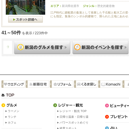
エリア：
新潟県佐渡市
ジャンル：
歴史的建造物
江戸時代に廻船業の集落として発展した千石船と船大工の里
にも指定。集落のシンボル的建物で、限られた土地にあわせ..
41～50件
を表示 / 223件中
ラーメン
レジャー・観光 TOP
ランチ
日帰り温泉・日帰り湯
カフェ
パワースポットめぐり
絶景スポット