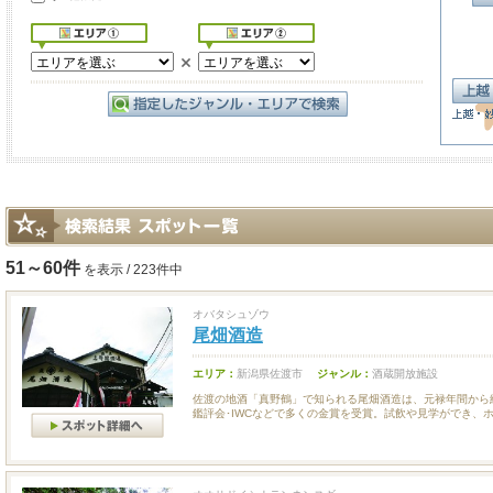
51～60件
を表示 / 223件中
オバタシュゾウ
尾畑酒造
エリア：
新潟県佐渡市
ジャンル：
酒蔵開放施設
佐渡の地酒「真野鶴」で知られる尾畑酒造は、元禄年間から続
鑑評会･IWCなどで多くの金賞を受賞。試飲や見学ができ、ホー