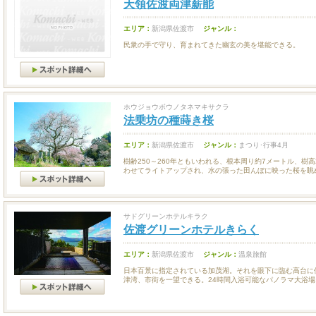
天領佐渡両津薪能
エリア：
新潟県佐渡市
ジャンル：
民衆の手で守り、育まれてきた幽玄の美を堪能できる。
ホウジョウボウノタネマキサクラ
法乗坊の種蒔き桜
エリア：
新潟県佐渡市
ジャンル：
まつり･行事4月
樹齢250～260年ともいわれる、根本周り約7メートル、樹
わせてライトアップされ、水の張った田んぼに映った桜を眺め.
サドグリーンホテルキラク
佐渡グリーンホテルきらく
エリア：
新潟県佐渡市
ジャンル：
温泉旅館
日本百景に指定されている加茂湖。それを眼下に臨む高台に
津湾、市街を一望できる。24時間入浴可能なパノラマ大浴場..