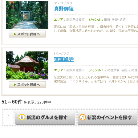
マノゴリョウ
真野御陵
エリア：
新潟県佐渡市
ジャンル：
旧跡･史跡･遺跡
正式には「順徳上皇御火葬塚」。鎌倉時代、若くして佐渡に
して崩御。火葬地跡に造られたのがこの御陵。現在は玉垣の..
レンゲブジ
蓮華峰寺
エリア：
新潟県佐渡市
ジャンル：
その他景観･名所,その他
弘法大師が開いたと伝えられる蓮華峰寺。金堂は室町時代の
化財指定。「アジサイ寺」とも呼ばれ、6月下旬からはおよそ.
51～60件
を表示 / 223件中