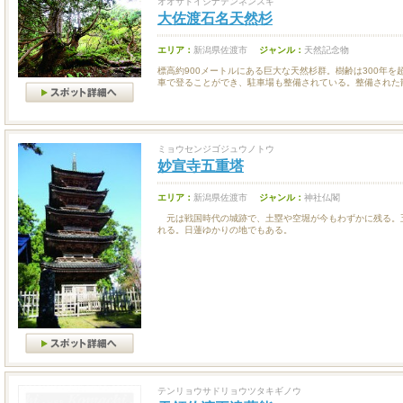
オオサドイシナテンネンスギ
大佐渡石名天然杉
エリア：
新潟県佐渡市
ジャンル：
天然記念物
標高約900メートルにある巨大な天然杉群。樹齢は300年
車で登ることができ、駐車場も整備されている。整備された散.
ミョウセンジゴジュウノトウ
妙宣寺五重塔
エリア：
新潟県佐渡市
ジャンル：
神社仏閣
元は戦国時代の城跡で、土塁や空堀が今もわずかに残る。
れる。日蓮ゆかりの地でもある。
テンリョウサドリョウツタキギノウ