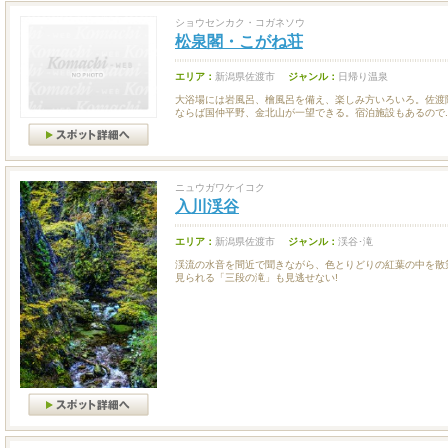
ショウセンカク・コガネソウ
松泉閣・こがね荘
エリア：
新潟県佐渡市
ジャンル：
日帰り温泉
大浴場には岩風呂、檜風呂を備え、楽しみ方いろいろ。佐渡
ならば国仲平野、金北山が一望できる。宿泊施設もあるので..
ニュウガワケイコク
入川渓谷
エリア：
新潟県佐渡市
ジャンル：
渓谷･滝
渓流の水音を間近で聞きながら、色とりどりの紅葉の中を散
見られる「三段の滝」も見逃せない!