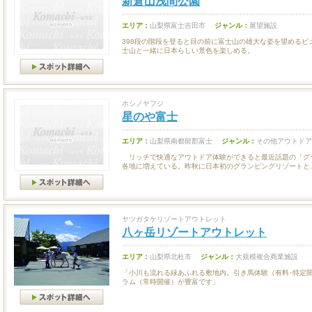
新倉山浅間公園
エリア：
山梨県富士吉田市
ジャンル：
展望施設
398段の階段を登ると目の前に富士山の雄大な姿を望めるビ
士山と一緒に日本らしい景色を楽しめる。
ホシノヤフジ
星のや富士
エリア：
山梨県南都留郡富士
ジャンル：
その他アウトドア
リッチで快適なアウトドア体験ができると最近話題の「グ
各地に増えている。昨秋に日本初のグランピングリゾートと..
ヤツガタケリゾートアウトレット
八ヶ岳リゾートアウトレット
エリア：
山梨県北杜市
ジャンル：
大規模複合商業施設
「小川も流れる緑あふれる敷地内。引き馬体験（有料･特定
ラム（常時開催）が豊富です」