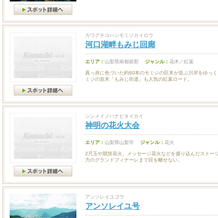
カワグチコハンモミジカイロウ
河口湖畔もみじ回廊
エリア：
山梨県南都留郡
ジャンル：
花木／紅葉
真っ赤に色づいた約60本のモミジの巨木が並ぶ川岸をゆっく
ミジの並木「もみじ街道」も人気の紅葉ロード。
シンメイノハナビタイカイ
神明の花火大会
エリア：
山梨県山梨市
ジャンル：
花火
2尺玉や競技花火、メッセージ花火などを盛り込んだストー
力のグランドフィナーレまで目を離せない。
アンソレイユゴウ
アンソレイユ号