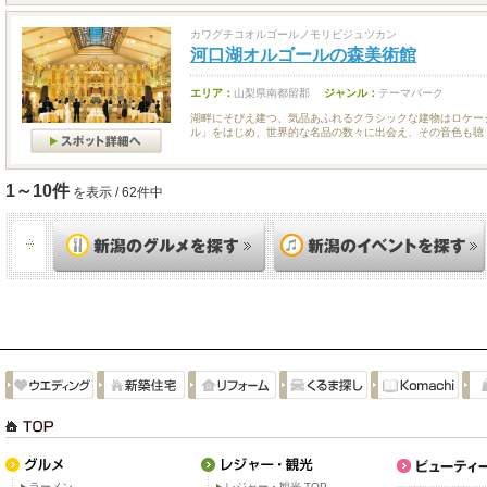
カワグチコオルゴールノモリビジュツカン
河口湖オルゴールの森美術館
エリア：
山梨県南都留郡
ジャンル：
テーマパーク
湖畔にそびえ建つ、気品あふれるクラシックな建物はロケー
ル」をはじめ、世界的な名品の数々に出会え、その音色も聴く.
1～10件
を表示 / 62件中
ラーメン
レジャー・観光 TOP