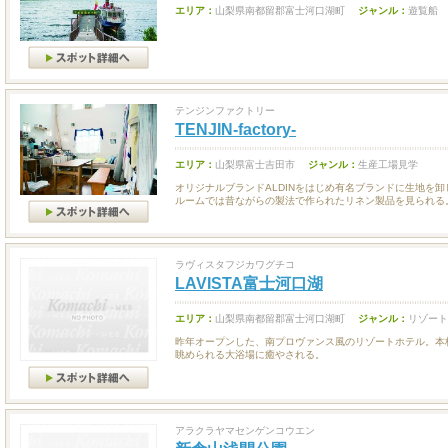
エリア：
山梨県南都留郡富士河口湖町
ジャンル：
遊覧船
テンジンファクトリー
TENJIN-factory-
エリア：
山梨県富士吉田市
ジャンル：
生産工場見学
オリジナルブランドALDINをはじめ有名ブランドに生地を
ルームでは昔ながらの製法で作られたリネン製品を見られる
ラヴィスタフジカワグチコ
LAVISTA富士河口湖
エリア：
山梨県南都留郡富士河口湖町
ジャンル：
リゾート
昨年オープンした、南プロヴァンス風のリゾートホテル。本
眺められる大浴場に癒やされる。
アラクラヤマセンゲンコウエン