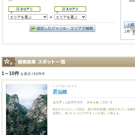
1～10件
を表示 / 62件中
ショウセンキョウ
昇仙峡
エリア：
山梨県甲府市
ジャンル：
渓谷･滝
約4キロにわたって続き、国の特別名勝に指定されている峡
谷美に、色づいたカエデやモミジが美しく映える。