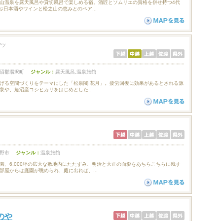
山温泉を露天風呂や貸切風呂で楽しめる宿。酒匠とソムリエの資格を併せ持つ4代
ぶ日本酒やワインと松之山の恵みとのペア...
ゲツ
沼郡湯沢町
ジャンル：
露天風呂,温泉旅館
げる空間づくりをテーマにした「松泉閣 花月」。疲労回復に効果があるとされる源
泉や、魚沼産コシヒカリをはじめとした...
野市
ジャンル：
温泉旅館
園、6,000坪の広大な敷地内にたたずみ、明治と大正の面影をあちらこちらに残す
部屋からは庭園が眺められ、庭に出れば、...
のや