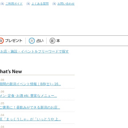
ご利用ガイド
よくある質問
お問い合わせ
お店・施設・イベントをフリーワードで探す
.06
期間の新潟イベント情報｜8/8(土)～16...
.06
ン･定食･お酒 etc. 豊富なメニュー...
.05
ご褒美に！昼飲みができる新潟のお店...
.04
区「まっくうしゃ」が「いっとうや 上...
.04