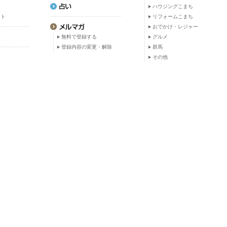
ト
ハウジングこまち
ット
リフォームこまち
おでかけ・レジャー
無料で登録する
グルメ
登録内容の変更・解除
群馬
その他