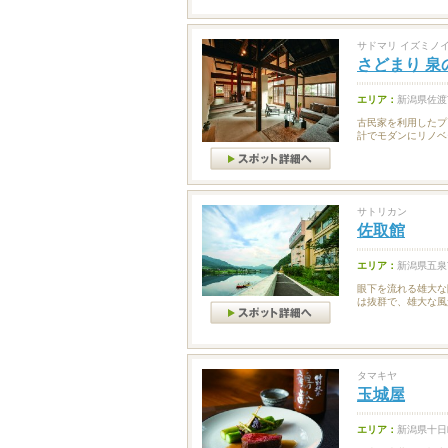
サドマリ イズミノ
さどまり 泉
エリア：
新潟県佐渡
古民家を利用したプ
計でモダンにリノベ
サトリカン
佐取館
エリア：
新潟県五泉
眼下を流れる雄大な
は抜群で、雄大な風
タマキヤ
玉城屋
エリア：
新潟県十日