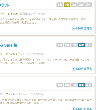
ル
ホテル
沼市
ジャンル：
温泉旅館,シティホテル
トランから雄大な越後三山を眺められる宿。落ち着いた雰囲気の客室は、和室にツ
した幅広い年齢層に対応した造り。
ツバキ
a Side 椿
市
ジャンル：
ペンション,その他宿泊
に1宿とさまざまな宿を展開する「AKIYATO」。オーシャンビューが自慢のこちら
ーションしたハイセンスな隠れ宿。3間続き...
市
ジャンル：
ペンション,その他宿泊
、佐渡で初めて種痘を施した医師･長野秋甫の生家を改装。元の家屋が持つ趣を最大
渡の伝統家屋の特徴的な間取「御前（オ...