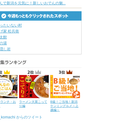
んで新潟を元気に！新しいおでんの魅...
ったいない村
げ家 松兵衛
太館
の湯
隠し岩
のランチ・お
ラーメン大賞こって
B級！ご当地！新潟
ん
り編
ケンミングルメ～上
越編～
u_komachi からのツイート