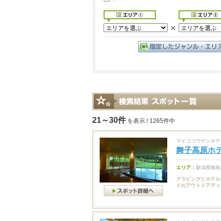
21～30件
を表示 / 1265件中
マイココウゲンホテ
舞子高原ホ
エリア：
新潟県南魚
グラピングとホテル
ドのアウトドアディ