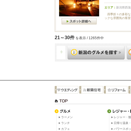
エリア：
新潟県西蒲
四季折々の多彩な
ックな雰囲気の客室
21～30件
を表示 / 1265件中
ラーメン
レジャー・観
ランチ
日帰り温泉
カフェ
パワースポ