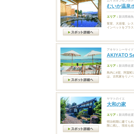
ムイカオンセンホテ
むいか温泉
エリア：
新潟県南魚
客室、大浴場、レス
インベットをプラス
アキヤトシーサイド
AKIYATO Se
エリア：
新潟県佐渡
島内に4宿、阿賀町
は、古民家をリノベ
ヤマトのイエ
大和の家
エリア：
新潟県佐渡
明治初期に建てられ
限に残し、現在も佐