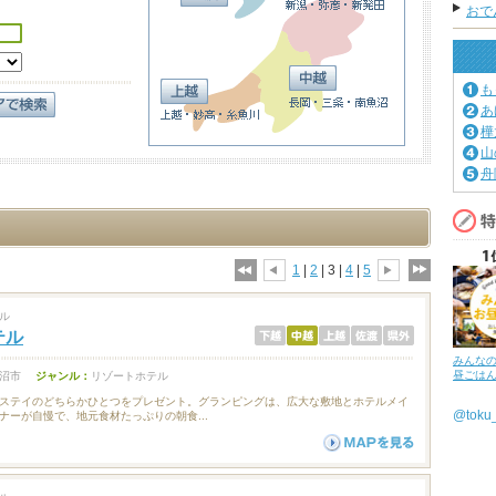
おで
も
あ
樺
山
舟
1
|
2
| 3 |
4
|
5
ル
テル
みんな
昼ごは
沼市
ジャンル：
リゾートホテル
ステイのどちらかひとつをプレゼント。グランピングは、広大な敷地とホテルメイ
@tok
ナーが自慢で、地元食材たっぷりの朝食...