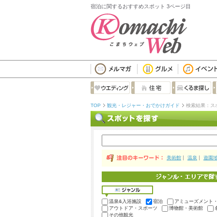
宿泊に関するおすすめスポット 3ページ目
TOP
観光・レジャー・おでかけガイド
検索結果：ス
美術館
温泉
遊園
温泉&入浴施設
宿泊
アミューズメント
アウトドア・スポーツ
博物館・美術館
その他観光