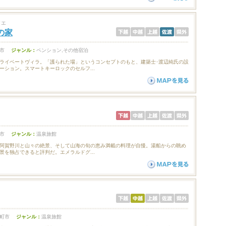
イエ
の家
市
ジャンル：
ペンション,その他宿泊
ライベートヴィラ。「護られた場」というコンセプトのもと、建築士･渡辺純氏の設
ーション。スマートキーロックのセルフ...
市
ジャンル：
温泉旅館
阿賀野川と山々の絶景、そして山海の旬の恵み満載の料理が自慢。湯船からの眺め
景を独占できると評判だ。エメラルドグ...
町市
ジャンル：
温泉旅館