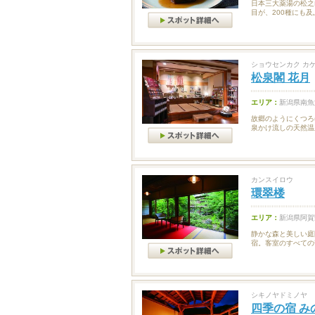
日本三大薬湯の松之
目が、200種にも及
ショウセンカク カ
松泉閣 花月
エリア：
新潟県南魚
故郷のようにくつろ
泉かけ流しの天然温
カンスイロウ
環翠楼
エリア：
新潟県阿賀
静かな森と美しい庭
宿。客室のすべての
シキノヤドミノヤ
四季の宿 み