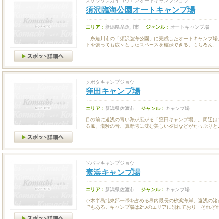
スザワリンカイコウエンオートキャンプジョウ
須沢臨海公園オートキャンプ場
エリア：
新潟県糸魚川市
ジャンル：
オートキャンプ場
糸魚川市の「須沢臨海公園」に完成したオートキャンプ場
トを張っても広々としたスペースを確保できる。もちろん、..
クボタキャンプジョウ
窪田キャンプ場
エリア：
新潟県佐渡市
ジャンル：
キャンプ場
目の前に遠浅の青い海が広がる「窪田キャンプ場」。周辺は”
る風、潮騒の音、真野湾に沈む美しい夕日などがたっぷりと..
ソバマキャンプジョウ
素浜キャンプ場
エリア：
新潟県佐渡市
ジャンル：
キャンプ場
小木半島北東部一帯を占める島内最長の砂浜海岸。遠浅の渚
でもある。キャンプ場は2つのエリアに別れており、それぞれ.