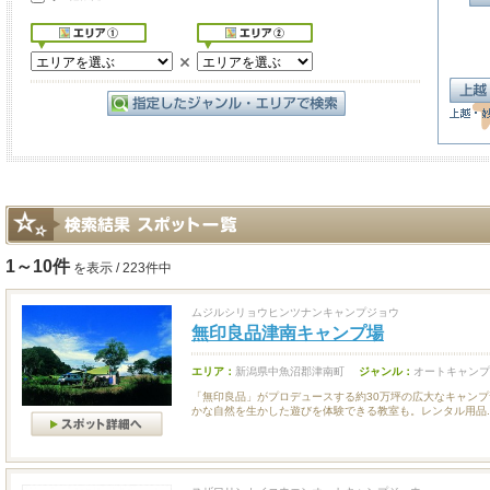
1～10件
を表示 / 223件中
ムジルシリョウヒンツナンキャンプジョウ
無印良品津南キャンプ場
エリア：
新潟県中魚沼郡津南町
ジャンル：
オートキャンプ
「無印良品」がプロデュースする約30万坪の広大なキャン
かな自然を生かした遊びを体験できる教室も。レンタル用品..