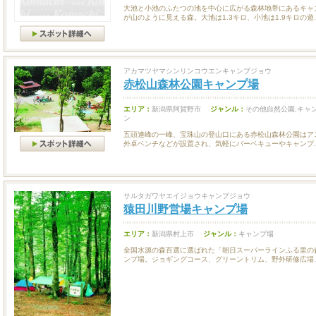
大池と小池のふたつの池を中心に広がる森林地帯にあるキャ
が山のように見える森。大池は1.3キロ、小池は1.9キロの遊..
アカマツヤマシンリンコウエンキャンプジョウ
赤松山森林公園キャンプ場
エリア：
新潟県阿賀野市
ジャンル：
その他自然公園,キャ
ン
五頭連峰の一峰、宝珠山の登山口にある赤松山森林公園はア
外卓ベンチなどが設置され、気軽にバーベキューやキャンプ..
サルタガワヤエイジョウキャンプジョウ
猿田川野営場キャンプ場
エリア：
新潟県村上市
ジャンル：
キャンプ場
全国水源の森百選に選ばれた「朝日スーパーラインふる里の
ンプ場。ジョギングコース、グリーントリム、野外研修広場..