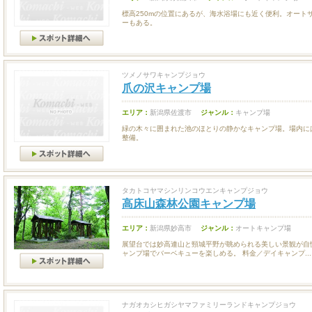
標高250mの位置にあるが、海水浴場にも近く便利。オート
ーもある。
ツメノサワキャンプジョウ
爪の沢キャンプ場
エリア：
新潟県佐渡市
ジャンル：
キャンプ場
緑の木々に囲まれた池のほとりの静かなキャンプ場。場内に
整備。
タカトコヤマシンリンコウエンキャンプジョウ
高床山森林公園キャンプ場
エリア：
新潟県妙高市
ジャンル：
オートキャンプ場
展望台では妙高連山と頸城平野が眺められる美しい景観が自
ャンプ場でバーベキューを楽しめる。 料金／デイキャンプ...
ナガオカシヒガシヤマファミリーランドキャンプジョウ