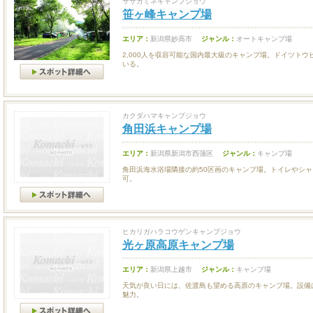
ササガミネキャンプジョウ
笹ヶ峰キャンプ場
エリア：
新潟県妙高市
ジャンル：
オートキャンプ場
2,000人を収容可能な国内最大級のキャンプ場。ドイツト
いる。
カクダハマキャンプジョウ
角田浜キャンプ場
エリア：
新潟県新潟市西蒲区
ジャンル：
キャンプ場
角田浜海水浴場隣接の約50区画のキャンプ場。トイレやシ
可。
ヒカリガハラコウゲンキャンプジョウ
光ヶ原高原キャンプ場
エリア：
新潟県上越市
ジャンル：
キャンプ場
天気が良い日には、佐渡島も望める高原のキャンプ場。設備
魅力。