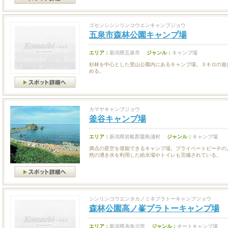
ゴセンシシンリンコウエンキャンプジョウ
五泉市森林公園キャンプ場
エリア：
新潟県五泉市
ジャンル：
キャンプ場
杉林を中心とした里山公園内にあるキャンプ場。３キロの遊
める。
カマヤキャンプジョウ
釜谷キャンプ場
エリア：
新潟県岩船郡粟島浦村
ジャンル：
キャンプ場
満点の星空を堪能できるキャンプ場。プライベートビーチの
然の湧き水を利用した給水場やトイレも完備されている。
シンリンコウエンタカノミネプラトーキャンプジョウ
森林公園高ノ峯プラトーキャンプ場
エリア：
新潟県糸魚川市
ジャンル：
オートキャンプ場