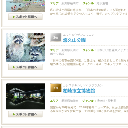
エリア：
新潟県柏崎市
ジャンル：
海水浴場
広い砂浜と岩場に恵まれ、「日本の渚100選」にも選ばれた
から車で約10分とアクセスもよく、毎年、カップルやファミリ.
ユウキュウザンコウエン
悠久山公園
エリア：
新潟県長岡市
ジャンル：
日本〇〇選,花木／サクラ
ポーツ施設
「日本の都市公園100選」に選ばれ、桜の名所としても知ら
場の隣には小動物園があり、クロトキや、ツキノワグマ、ハク.
カシワザキシリツハクブツカン
柏崎市立博物館
エリア：
新潟県柏崎市
ジャンル：
博物館・資料館
開館から30年を経て、2018年春リニューアル。目玉は最新
る星座絵が全て投映でき、天の川も800万個の星を投映、双眼鏡