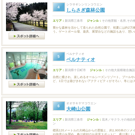
シラサギシンリンコウエン
4
しらさぎ森林公園
エリア：
新潟県三条市
ジャンル：
その他景観・名所,その
豊かな森林を活かして造られた自然公園で、初夏には約2万
う。ゲートボール場、遊具、展望台などの施設もあり、憩いの.
ベルナティオ
5
ベルナティオ
エリア：
新潟県十日町市
ジャンル：
その他大規模複合施設
自然に癒され、楽しめるオールシーズンリゾート。プールや
ど、1日では遊びきれないアクティビティがそろい、冬にはスノ
オオサキヤマコウエン
6
大崎山公園
エリア：
新潟県三条市
ジャンル：
花木／サクラ,その他自
ン
標高120メートルの大崎山からの景観と、約1,900本のソ
や弥彦山を望め、春は絶好のお花見スポットに。夜は美しい..