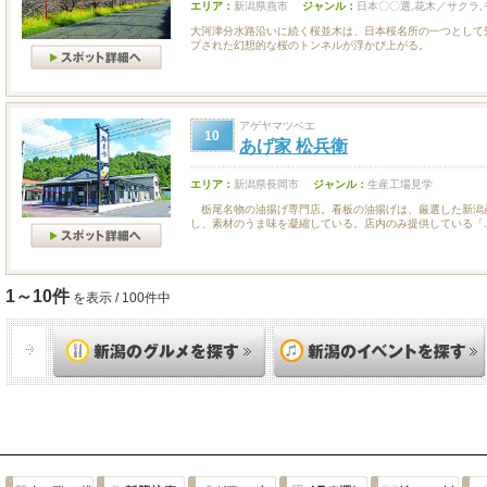
エリア：
新潟県燕市
ジャンル：
日本〇〇選,花木／サクラ,
大河津分水路沿いに続く桜並木は、日本桜名所の一つとして
プされた幻想的な桜のトンネルが浮かび上がる。
アゲヤマツベエ
10
あげ家 松兵衛
エリア：
新潟県長岡市
ジャンル：
生産工場見学
栃尾名物の油揚げ専門店。看板の油揚げは、厳選した新潟
し、素材のうま味を凝縮している。店内のみ提供している「..
1～10件
を表示 / 100件中