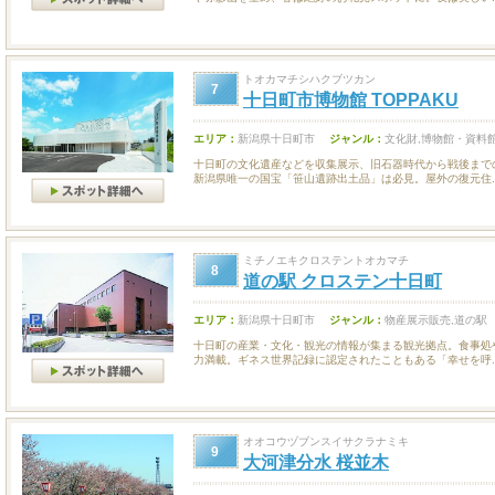
トオカマチシハクブツカン
7
十日町市博物館 TOPPAKU
エリア：
新潟県十日町市
ジャンル：
文化財,博物館・資料
十日町の文化遺産などを収集展示、旧石器時代から戦後まで
新潟県唯一の国宝「笹山遺跡出土品」は必見。屋外の復元住..
ミチノエキクロステントオカマチ
8
道の駅 クロステン十日町
エリア：
新潟県十日町市
ジャンル：
物産展示販売,道の駅
十日町の産業・文化・観光の情報が集まる観光拠点。食事処
力満載。ギネス世界記録に認定されたこともある「幸せを呼..
オオコウヅブンスイサクラナミキ
9
大河津分水 桜並木