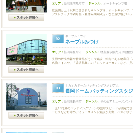
エリア：
新潟県南魚沼市
ジャンル：
オートキャンプ場
広葉樹と五十沢川に囲まれたキャンプ場。オートキャンプ、
アスレチックや釣り堀（夏休み期間限定）など遊び場がいっ..
ネーブルミツケ
92
ネーブルみつけ
エリア：
新潟県見附市
ジャンル：
物産展示販売,その他観
見附の観光情報や特産品がそろう施設。館内にある物産店「
名物アイスや、「諏訪乳業」の「ミルクヨーカン」など、見..
ナガオカドームバッティングスタジアム
93
長岡ドーム バッティングスタ
エリア：
新潟県長岡市
ジャンル：
その他アミューズメント
全13打席のバッティングゾーンや投球スピードが測定でき
ービスなど野球のアミューズメント施設が充実。バスケやサ..