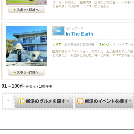
ゴーカートのほか、道路標識、信号などで交通ルールを学べ
どもの森」には絵本、パソコンなどもある。
インジアース
100
In The Earth
エリア：
新潟県三島郡出雲崎町
ジャンル：
スパ・クアハウ
臨海学校をリノベーションしてできた、土が主材のドーム型サ
と高温だが、不思議と居心地が良いと評判。アロマ水を使った.
91～100件
を表示 / 100件中