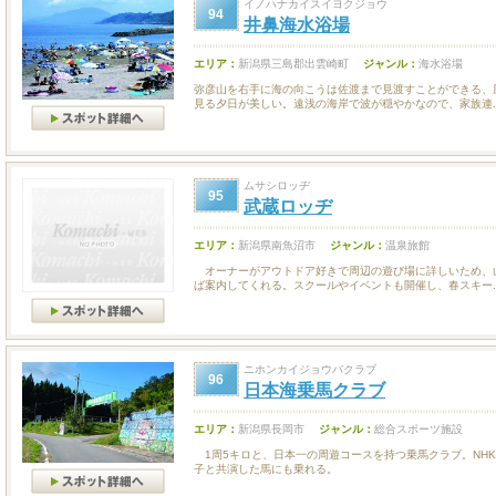
イノハナカイスイヨクジョウ
94
井鼻海水浴場
エリア：
新潟県三島郡出雲崎町
ジャンル：
海水浴場
弥彦山を右手に海の向こうは佐渡まで見渡すことができる、
見る夕日が美しい。遠浅の海岸で波が穏やかなので、家族連..
ムサシロッヂ
95
武蔵ロッヂ
エリア：
新潟県南魚沼市
ジャンル：
温泉旅館
オーナーがアウトドア好きで周辺の遊び場に詳しいため、
ば案内してくれる。スクールやイベントも開催し、春スキー..
ニホンカイジョウバクラブ
96
日本海乗馬クラブ
エリア：
新潟県長岡市
ジャンル：
総合スポーツ施設
1周5キロと、日本一の周遊コースを持つ乗馬クラブ。NH
子と共演した馬にも乗れる。