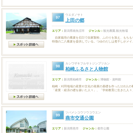
ウエダノサト
97
上田の郷
エリア：
新潟県南魚沼市
ジャンル：
観光農園,観光牧場
自家栽培の蕎麦を石臼で自家製粉、ふのりを加え、もちも
特徴の二八蕎麦を提供している。つゆのだしは煮干しがメイ..
カシワザキフルサトジンブツカン
98
柏崎ふるさと人物館
エリア：
新潟県柏崎市
ジャンル：
博物館・資料館
柏崎・刈羽地域の産業や文化の発展の基礎を作った110人の
「産業・経済の礎を築いた人々」、「学術教育に生きた人々」な
ツバメシコウツウコウエン
99
燕市交通公園
エリア：
新潟県燕市
ジャンル：
都市公園